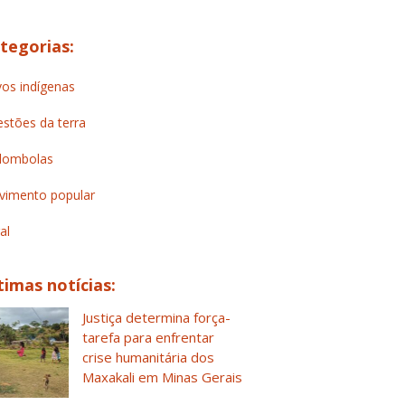
tegorias:
os indígenas
stões da terra
lombolas
imento popular
al
timas notícias:
Justiça determina força-
tarefa para enfrentar
crise humanitária dos
Maxakali em Minas Gerais