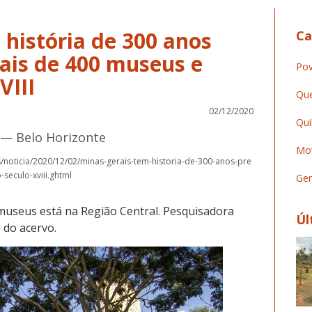
 história de 300 anos
Ca
ais de 400 museus e
Pov
VIII
Que
02/12/2020
Qui
 — Belo Horizonte
Mov
/noticia/2020/12/02/minas-gerais-tem-historia-de-300-anos-pre
eculo-xviii.ghtml
Ger
useus está na Região Central. Pesquisadora
Úl
 do acervo.