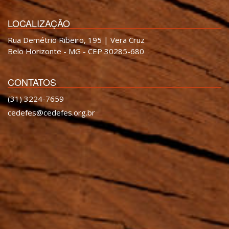
LOCALIZAÇÃO
Rua Demétrio Ribeiro, 195 | Vera Cruz
Belo Horizonte - MG - CEP 30285-680
CONTATOS
(31) 3224-7659
cedefes@cedefes.org.br