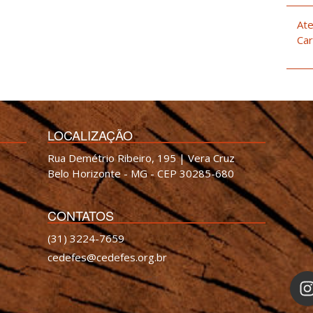
Ate
Car
LOCALIZAÇÃO
Rua Demétrio Ribeiro, 195 | Vera Cruz
Belo Horizonte - MG - CEP 30285-680
CONTATOS
(31) 3224-7659
cedefes@cedefes.org.br