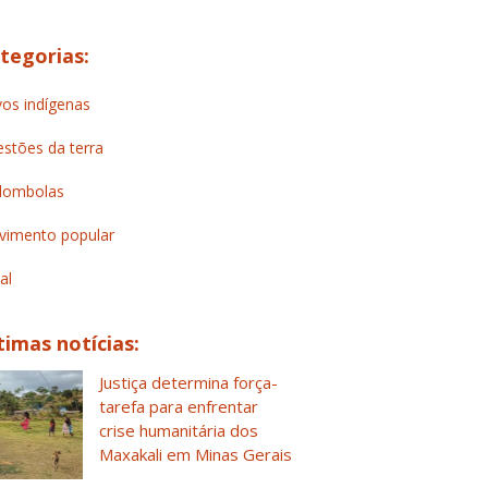
tegorias:
os indígenas
stões da terra
lombolas
imento popular
al
timas notícias:
Justiça determina força-
tarefa para enfrentar
crise humanitária dos
Maxakali em Minas Gerais