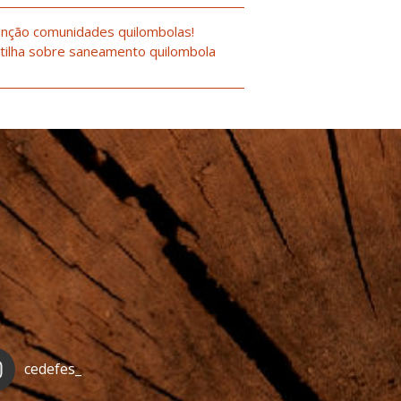
nção comunidades quilombolas!
tilha sobre saneamento quilombola
cedefes_