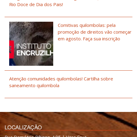
Rio Doce de Dia dos Pais!
Comitivas quilombolas: pela
promoção de direitos vão começar
em agosto. Faça sua inscrição
Atenção comunidades quilombolas! Cartilha sobre
saneamento quilombola
LOCALIZAÇÃO
Rua Demétrio Ribeiro, 195 | Vera Cruz