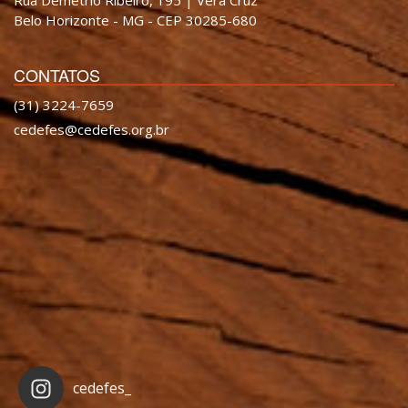
Belo Horizonte - MG - CEP 30285-680
CONTATOS
(31) 3224-7659
cedefes@cedefes.org.br
cedefes_