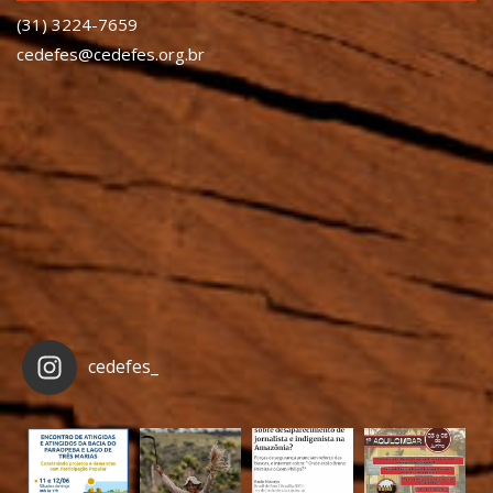
(31) 3224-7659
cedefes@cedefes.org.br
cedefes_