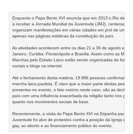
Enquanto o Papa Bento XVI anuncia que em 2013 o Rio de Janei
a receber a Jornada Mundial da Juventude (JMJ), centenas de ci
organizam manifestações em várias cidades em prol de um Estad
apenas nas páginas estáticas da constituição do país.

As atividades acontecem entre os dias 21 e 30 de agosto em São
Janeiro, Curitiba, Florianópolis e Brasília. Assim como as March
Marchas pelo Estado Laico estão sendo organizadas de forma 
sociais e blogs na internet.

Até o fechamento desta matéria, 19.886 pessoas confirmaram p
marcha laica paulista. É claro que a maior parte destas pessoas
presentes no evento, o fato notório neste caso, são as declara
país com uma influência exacerbada da religião tanto nos gabine
quanto nos movimentos sociais de base.

Recentemente, a visita do Papa Bento XVI na Espanha para a J
Juventude foi alvo de protestos contra a posição da Igreja em r
gay, ao aborto e ao financiamento público do evento.