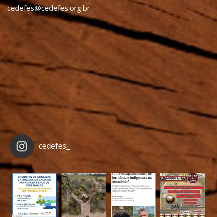
cedefes@cedefes.org.br
cedefes_