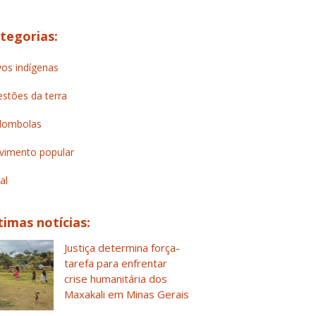
tegorias:
os indígenas
stões da terra
lombolas
imento popular
al
timas notícias:
Justiça determina força-
tarefa para enfrentar
crise humanitária dos
Maxakali em Minas Gerais