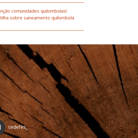
nção comunidades quilombolas!
tilha sobre saneamento quilombola
cedefes_