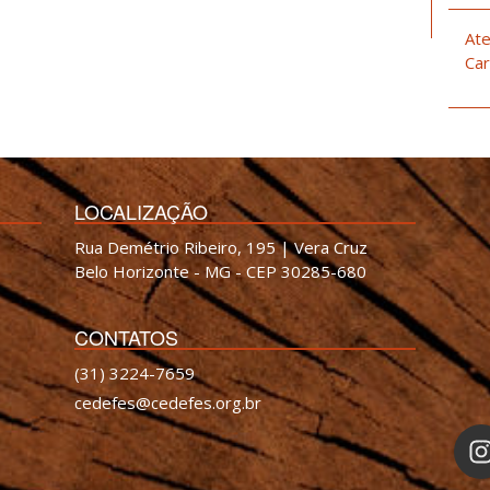
Ate
Car
LOCALIZAÇÃO
Rua Demétrio Ribeiro, 195 | Vera Cruz
Belo Horizonte - MG - CEP 30285-680
CONTATOS
(31) 3224-7659
cedefes@cedefes.org.br