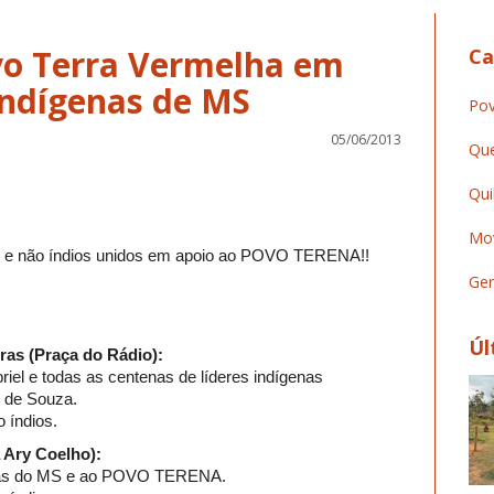
vo Terra Vermelha em
Ca
Indígenas de MS
Pov
05/06/2013
Que
Qui
Mov
ios e não índios unidos em apoio ao POVO TERENA!!
Ger
Úl
oras (Praça do Rádio):
riel e todas as centenas de líderes indígenas
 de Souza.
o índios.
a Ary Coelho):
enas do MS e ao POVO TERENA.