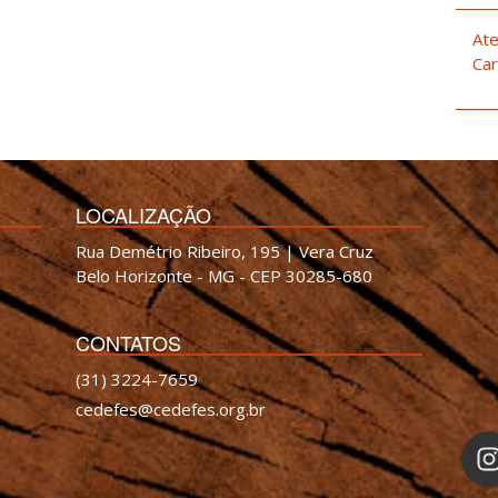
Ate
Car
LOCALIZAÇÃO
Rua Demétrio Ribeiro, 195 | Vera Cruz
Belo Horizonte - MG - CEP 30285-680
CONTATOS
(31) 3224-7659
cedefes@cedefes.org.br