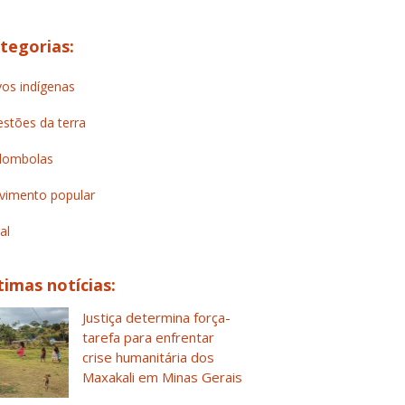
tegorias:
os indígenas
stões da terra
lombolas
imento popular
al
timas notícias:
Justiça determina força-
tarefa para enfrentar
crise humanitária dos
Maxakali em Minas Gerais