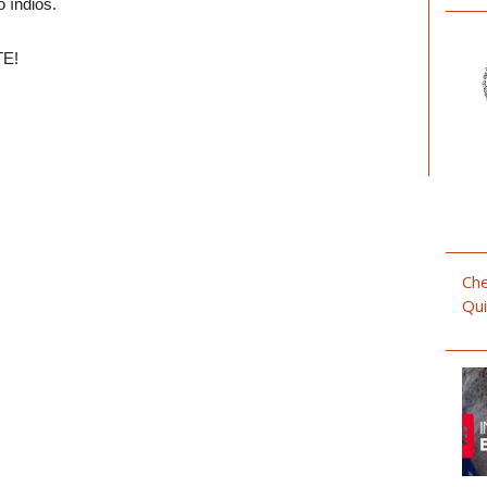
o índios.
E!
Che
Qui