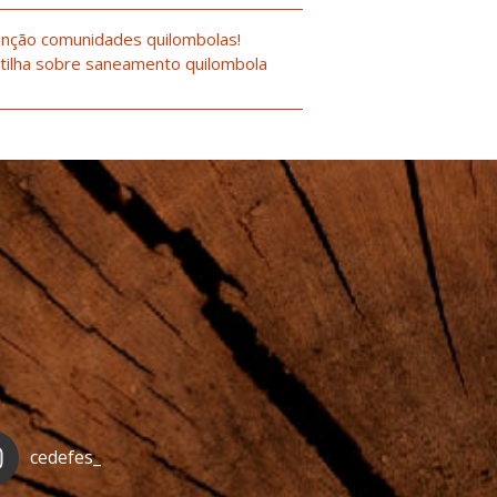
nção comunidades quilombolas!
tilha sobre saneamento quilombola
cedefes_