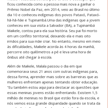
ficou conhecida como a pessoa mais nova a ganhar o
Prêmio Nobel da Paz, em 2014, veio ao Brasil no último
dia 10 e conheceu indígenas dos povos Pataxó, Pataxó-
hã-hã-hãe e Tupinambá.Uma das indígenas que a jovem
conheceu em sua visita a Salvador (BA), a Tupinambá
Maikele, contou para ela sua história. Seu pai foi morto
em um conflito territorial, deixando ela e mais oito
irmãos para sua mãe criar. No entanto, mesmo em meio
às dificuldades, Maikele acorda às 4 horas da manhã,
percorre oito quilômetros a pé e leva uma hora de
ônibus até chegar à escola.
Além de Maikele, Malala passou o dia em que
comemorava seus 21 anos com outras indígenas para,
dessa forma, aprender mais sobre as barreiras que as
mulheres enfrentam apenas tentando obter educação.
“Eu também estou aqui para destacar as questões que
essas meninas jovens estão enfrentando. Existem 1,5
milhão de meninas no Brasil que estão fora da escola, e
nós vemos essa grande disparidade quando se trata da