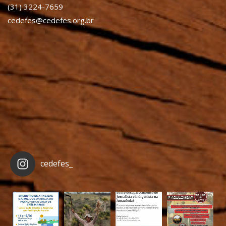
(31) 3224-7659
cedefes@cedefes.org.br
cedefes_