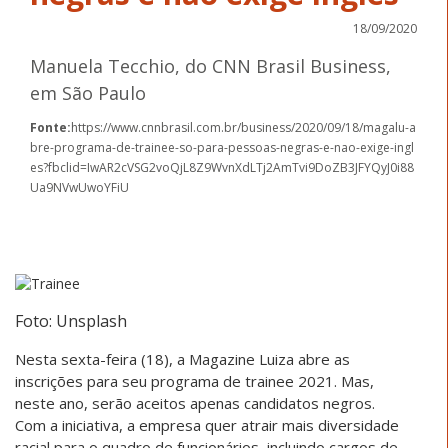
18/09/2020
Manuela Tecchio, do CNN Brasil Business,
em São Paulo
Fonte:
https://www.cnnbrasil.com.br/business/2020/09/18/magalu-a
bre-programa-de-trainee-so-para-pessoas-negras-e-nao-exige-ingl
es?fbclid=IwAR2cVSG2voQjL8Z9WvnXdLTj2AmTvi9DoZB3JFYQyJ0i88
Ua9NVwUwoYFiU
Foto: Unsplash
Nesta sexta-feira (18), a Magazine Luiza abre as
inscrições para seu programa de trainee 2021. Mas,
neste ano, serão aceitos apenas candidatos negros.
Com a iniciativa, a empresa quer atrair mais diversidade
racial para o quadro de funcionários, incluindo cargos de