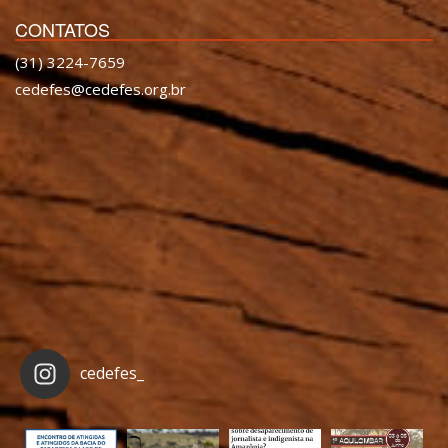
CONTATOS
(31) 3224-7659
cedefes@cedefes.org.br
cedefes_