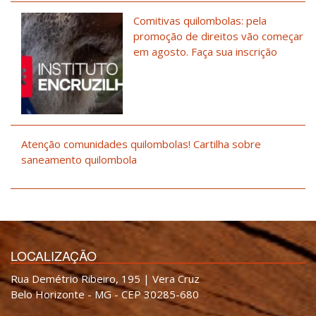
Comitivas quilombolas: pela
promoção de direitos vão começar
em agosto. Faça sua inscrição
Atenção comunidades quilombolas! Cartilha sobre
saneamento quilombola
LOCALIZAÇÃO
Rua Demétrio Ribeiro, 195 | Vera Cruz
Belo Horizonte - MG - CEP 30285-680