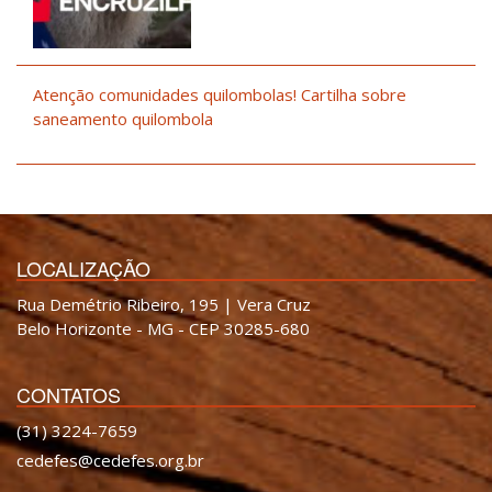
Atenção comunidades quilombolas! Cartilha sobre
saneamento quilombola
LOCALIZAÇÃO
Rua Demétrio Ribeiro, 195 | Vera Cruz
Belo Horizonte - MG - CEP 30285-680
CONTATOS
(31) 3224-7659
cedefes@cedefes.org.br