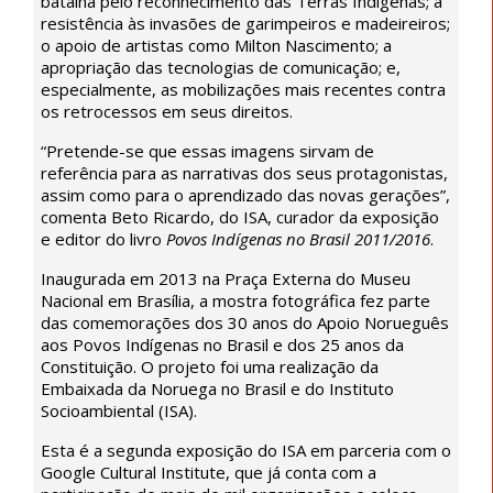
batalha pelo reconhecimento das Terras Indígenas; a
resistência às invasões de garimpeiros e madeireiros;
o apoio de artistas como Milton Nascimento; a
apropriação das tecnologias de comunicação; e,
Sonia
especialmente, as mobilizações mais recentes contra
Guajajara,
os retrocessos em seus direitos.
da
Articulação
“Pretende-se que essas imagens sirvam de
dos
referência para as narrativas dos seus protagonistas,
Povos
assim como para o aprendizado das novas gerações”,
Indígenas
comenta Beto Ricardo, do ISA, curador da exposição
do
e editor do livro
Povos Indígenas no Brasil 2011/2016
.
Brasil
Inaugurada em 2013 na Praça Externa do Museu
(Apib),
Nacional em Brasília, a mostra fotográfica fez parte
e
das comemorações dos 30 anos do Apoio Norueguês
lideranças
aos Povos Indígenas no Brasil e dos 25 anos da
indígenas
Constituição. O projeto foi uma realização da
durante
Embaixada da Noruega no Brasil e do Instituto
ocupação
Socioambiental (ISA).
da
Esplanada
Esta é a segunda exposição do ISA em parceria com o
dos
Google Cultural Institute, que já conta com a
Ministérios,