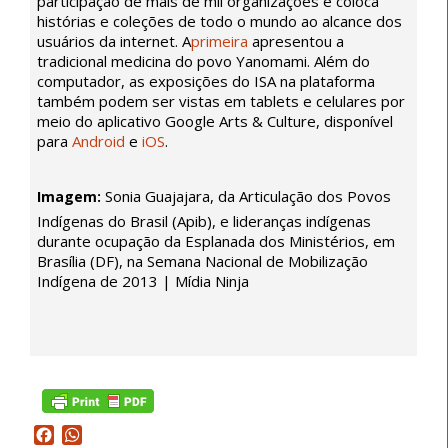
participação de mais de mil organizações e coloca
em
histórias e coleções de todo o mundo ao alcance dos
Brasília
usuários da internet. A
primeira
apresentou a
(DF),
tradicional medicina do povo Yanomami. Além do
na
computador, as exposições do ISA na plataforma
Semana
também podem ser vistas em tablets e celulares por
Nacional
meio do aplicativo Google Arts & Culture, disponível
para
de
Android
e
iOS
.
Mobilização
Indígena
Sonia Guajajara, da Articulação dos Povos
Imagem:
de
Indígenas do Brasil (Apib), e lideranças indígenas
2013
durante ocupação da Esplanada dos Ministérios, em
|
Brasília (DF), na Semana Nacional de Mobilização
Mídia
Indígena de 2013 | Mídia Ninja
Ninja
Facebook
WhatsApp