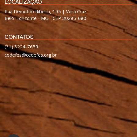
LOCALIZAÇÃO
Rua Demétrio Ribeiro, 195 | Vera Cruz
Belo Horizonte - MG - CEP 30285-680
CONTATOS
(31) 3224-7659
cedefes@cedefes.org.br