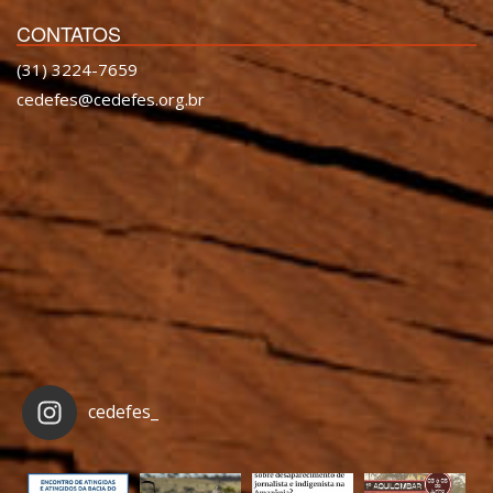
CONTATOS
(31) 3224-7659
cedefes@cedefes.org.br
cedefes_