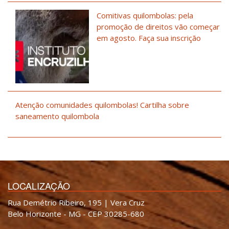
Comitivas quilombolas: pela
promoção de direitos vão começar
em agosto. Faça sua inscrição
Atenção comunidades quilombolas! Cartilha sobre
saneamento quilombola
LOCALIZAÇÃO
Rua Demétrio Ribeiro, 195 | Vera Cruz
Belo Horizonte - MG - CEP 30285-680