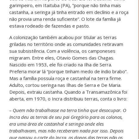
garimpeiro, em Itaituba (PA), “porque não tinha mais
castanha, a seringa já tinha entrado em declínio e a roça
não provia uma renda suficiente”. O lote da família já
estava rodeado de fazendas e pasto.
A colonização também acabou por titular as terras
griladas no território onde as comunidades retiravam
sua subsistência. Com a violência, os camponeses
migraram. Entre eles, Otavio Gomes das Chagas.
Nascido em 1953, ele foi criado na Ilha de Serra.
Preferia morar lá “porque tinham medo de índio brabo”.
Mas a família possuía roça e castanhal na terra firme.
Adulto, cortou seringa nas Ilhas de Serra e De Maria.
Depois, extraiu castanha. Quando a Transamazônica foi
aberta, em 1970, o Incra distribuiu terras, conta o livro:
– Quem não trabalhasse na terra tinha que desocupar. O
Incra deu as terras de seu pai Gregório para os colonos,
era uma área de castanhal e seringa onde eles
trabalhavam, mas não receberam nada por isso. Depois
que passou o corte do Incra, os donos das terras não os