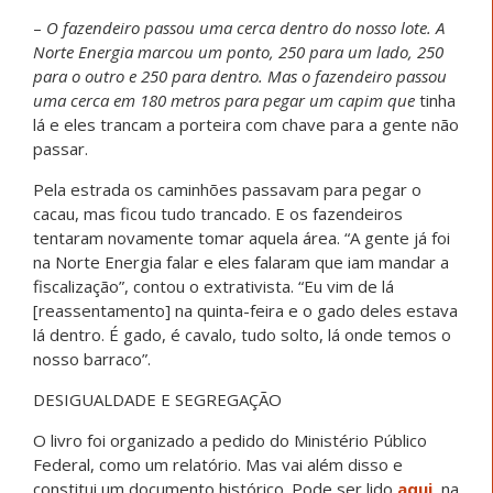
–
O fazendeiro passou uma cerca dentro do nosso lote. A
Norte Energia marcou um ponto, 250 para um lado, 250
para o outro e 250 para dentro. Mas o fazendeiro passou
uma cerca em 180 metros para pegar um capim que
tinha
lá e eles trancam a porteira com chave para a gente não
passar.
Pela estrada os caminhões passavam para pegar o
cacau, mas ficou tudo trancado. E os fazendeiros
tentaram novamente tomar aquela área. “A gente já foi
na Norte Energia falar e eles falaram que iam mandar a
fiscalização”, contou o extrativista. “Eu vim de lá
[reassentamento] na quinta-feira e o gado deles estava
lá dentro. É gado, é cavalo, tudo solto, lá onde temos o
nosso barraco”.
DESIGUALDADE E SEGREGAÇÃO
O livro foi organizado a pedido do Ministério Público
Federal, como um relatório. Mas vai além disso e
constitui um documento histórico. Pode ser lido
aqui
, na