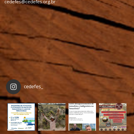
cedefes@cedefes.org.br
cedefes_