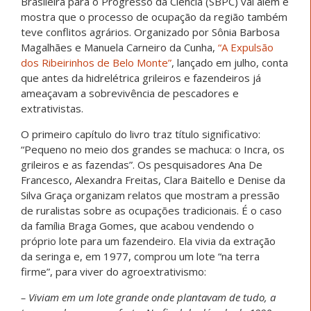
Brasileira para o Progresso da Ciência (SBPC) vai além e
mostra que o processo de ocupação da região também
teve conflitos agrários. Organizado por Sônia Barbosa
Magalhães e Manuela Carneiro da Cunha,
“A Expulsão
dos Ribeirinhos de Belo Monte”
, lançado em julho, conta
que antes da hidrelétrica grileiros e fazendeiros já
ameaçavam a sobrevivência de pescadores e
extrativistas.
O primeiro capítulo do livro traz título significativo:
“Pequeno no meio dos grandes se machuca: o Incra, os
grileiros e as fazendas”. Os pesquisadores Ana De
Francesco, Alexandra Freitas, Clara Baitello e Denise da
Silva Graça organizam relatos que mostram a pressão
de ruralistas sobre as ocupações tradicionais. É o caso
da família Braga Gomes, que acabou vendendo o
próprio lote para um fazendeiro. Ela vivia da extração
da seringa e, em 1977, comprou um lote “na terra
firme”, para viver do agroextrativismo:
– Viviam em um lote grande onde plantavam de tudo, a