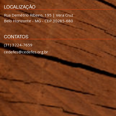
LOCALIZAÇÃO
Rua Demétrio Ribeiro, 195 | Vera Cruz
Belo Horizonte - MG - CEP 30285-680
CONTATOS
(31) 3224-7659
cedefes@cedefes.org.br