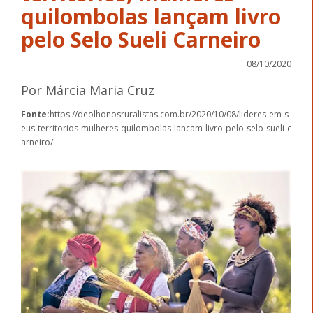
quilombolas lançam livro
pelo Selo Sueli Carneiro
08/10/2020
Por Márcia Maria Cruz
Fonte:
https://deolhonosruralistas.com.br/2020/10/08/lideres-em-s
eus-territorios-mulheres-quilombolas-lancam-livro-pelo-selo-sueli-c
arneiro/