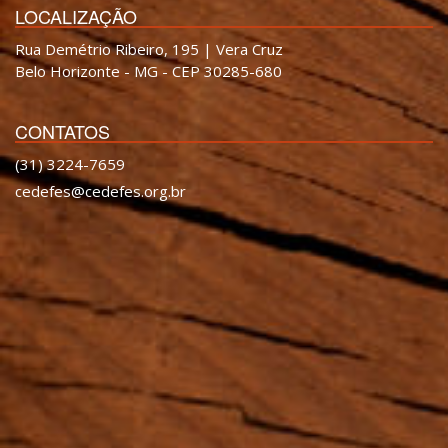
LOCALIZAÇÃO
Rua Demétrio Ribeiro, 195 | Vera Cruz
Belo Horizonte - MG - CEP 30285-680
CONTATOS
(31) 3224-7659
cedefes@cedefes.org.br