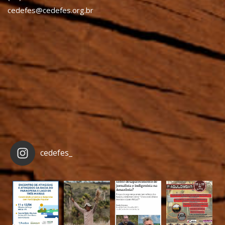
cedefes@cedefes.org.br
cedefes_