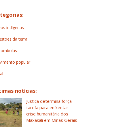
tegorias:
os indígenas
stões da terra
lombolas
imento popular
al
timas notícias:
Justiça determina força-
tarefa para enfrentar
crise humanitária dos
Maxakali em Minas Gerais