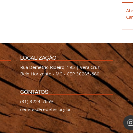
Ate
Car
LOCALIZAÇÃO
Rua Demétrio Ribeiro, 195 | Vera Cruz
Belo Horizonte - MG - CEP 30285-680
CONTATOS
(31) 3224-7659
cedefes@cedefes.org.br