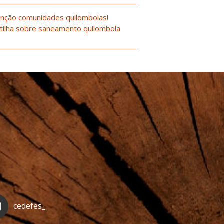
nção comunidades quilombolas!
tilha sobre saneamento quilombola
cedefes_