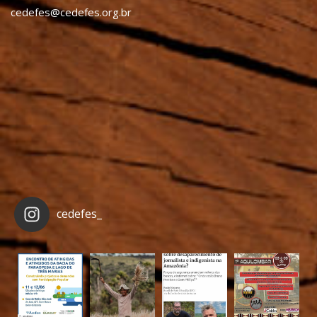
cedefes@cedefes.org.br
cedefes_