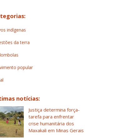
tegorias:
os indígenas
stões da terra
lombolas
imento popular
al
timas notícias:
Justiça determina força-
tarefa para enfrentar
crise humanitária dos
Maxakali em Minas Gerais