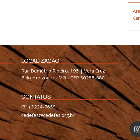
Ate
Car
LOCALIZAÇÃO
Rua Demétrio Ribeiro, 195 | Vera Cruz
Belo Horizonte - MG - CEP 30285-680
CONTATOS
(31) 3224-7659
cedefes@cedefes.org.br