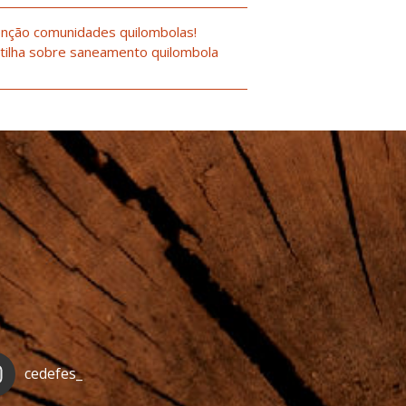
nção comunidades quilombolas!
tilha sobre saneamento quilombola
cedefes_