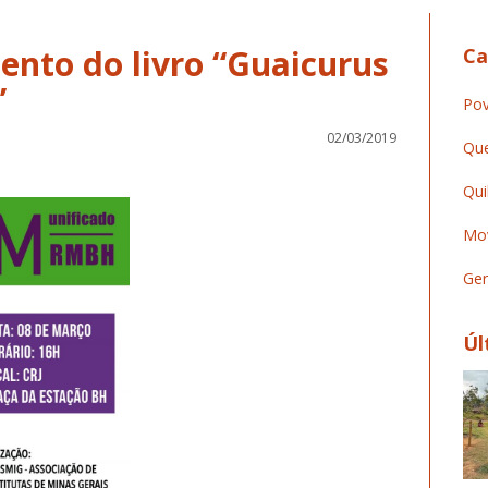
ento do livro “Guaicurus
Ca
”
Pov
02/03/2019
Que
Qui
Mov
Ger
Úl