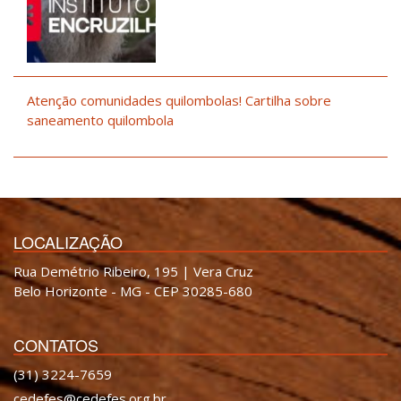
Atenção comunidades quilombolas! Cartilha sobre
saneamento quilombola
LOCALIZAÇÃO
Rua Demétrio Ribeiro, 195 | Vera Cruz
Belo Horizonte - MG - CEP 30285-680
CONTATOS
(31) 3224-7659
cedefes@cedefes.org.br