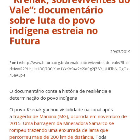
Vale”: documentário
sobre luta do povo
indígena estreia no
Futura
29/03/2019
Fonte:
http://www.futura.org.br/krenak-sobreviventes-do-vale/?fbcli
d=IwAR2PHt_Hs1BCJ7BCjXuo1YxKb94z2e2XtPg2jZ8R_UHEfbNjGgOz
45aASp4
O documentário conta a história de resiliência e
determinação do povo indígena
O povo Krenak ganhou visibilidade nacional após
a
tragédia de Mariana (MG), ocorrida em novembro de
2015. Uma barragem da Mineradora Samarco se
rompeu trazendo uma enxurrada de lama que
percorreu mais de 200 km de distância
. Toda