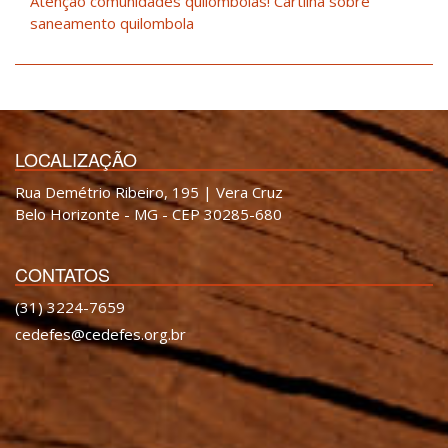
Atenção comunidades quilombolas! Cartilha sobre
saneamento quilombola
LOCALIZAÇÃO
Rua Demétrio Ribeiro, 195 | Vera Cruz
Belo Horizonte - MG - CEP 30285-680
CONTATOS
(31) 3224-7659
cedefes@cedefes.org.br