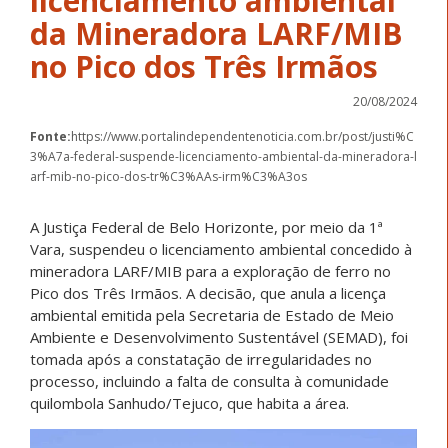
licenciamento ambiental
da Mineradora LARF/MIB
no Pico dos Três Irmãos
20/08/2024
Fonte:
https://www.portalindependentenoticia.com.br/post/justi%C
3%A7a-federal-suspende-licenciamento-ambiental-da-mineradora-l
arf-mib-no-pico-dos-tr%C3%AAs-irm%C3%A3os
A Justiça Federal de Belo Horizonte, por meio da 1ª
Vara, suspendeu o licenciamento ambiental concedido à
mineradora LARF/MIB para a exploração de ferro no
Pico dos Três Irmãos. A decisão, que anula a licença
ambiental emitida pela Secretaria de Estado de Meio
Ambiente e Desenvolvimento Sustentável (SEMAD), foi
tomada após a constatação de irregularidades no
processo, incluindo a falta de consulta à comunidade
quilombola Sanhudo/Tejuco, que habita a área.