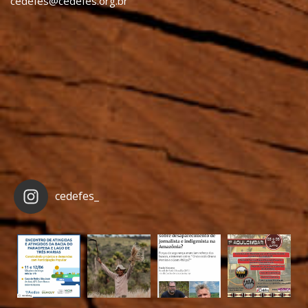
cedefes@cedefes.org.br
cedefes_