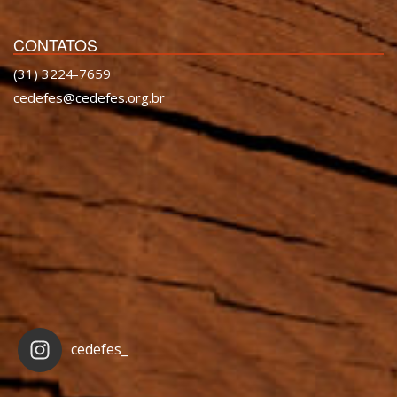
CONTATOS
(31) 3224-7659
cedefes@cedefes.org.br
cedefes_