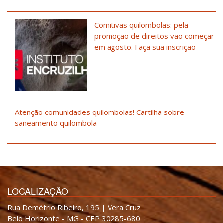
Comitivas quilombolas: pela
promoção de direitos vão começar
em agosto. Faça sua inscrição
Atenção comunidades quilombolas! Cartilha sobre
saneamento quilombola
LOCALIZAÇÃO
Rua Demétrio Ribeiro, 195 | Vera Cruz
Belo Horizonte - MG - CEP 30285-680