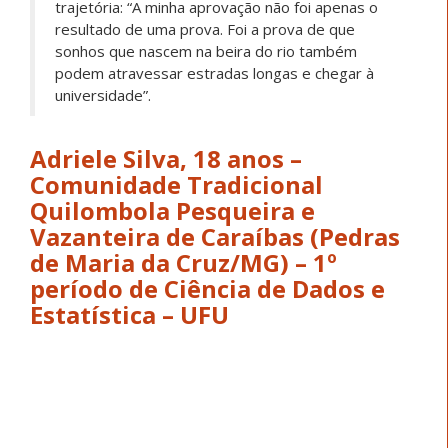
seus sonhos com inquietação e coragem. Formada pela
Escola Família Agrícola (EFA) Tabocal, sua trajetória
carrega o desejo de ir além, sem nunca romper com
suas origens, mas, ao contrário, levando consigo o
nome e a força de sua comunidade.
“Sempre fui uma pessoa muito alegre, proativa e
muito ambiciosa pelos meus sonhos. Sempre fui
aquela que não aceitava pouco. Queria buscar
melhoria para meus pais, eu queria fazer tudo o
que eles não tiveram a oportunidade de fazer,
levando sempre o nome e o símbolo da
comunidade comigo”, disse Adriele.
Ela conta que o caminho começou a ganhar novos
horizontes quando entrou no Projeto de Vida, onde
encontrou outras juventudes com os mesmos sonhos:
“Sempre tive muita vontade de estudar fora, mas não
achava que seria possível. Quando entrei no projeto
conheci várias jovens que também tinham essa vontade