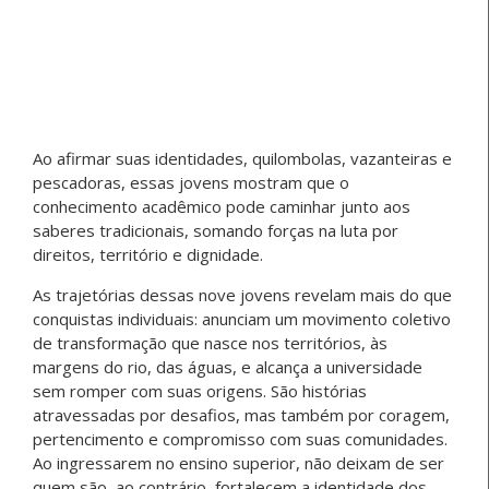
Justiça Federal ordena Prefeitura
Municipal de Capelinha paralisar
construção de aterro sanitário nas
proximidades de Comunidades
Quilombolas
Chegaram as Cestas Afroecológicas dos Quilombos do
Rio Doce de Dia dos Pais!
Comitivas quilombolas: pela
promoção de direitos vão começar
em agosto. Faça sua inscrição