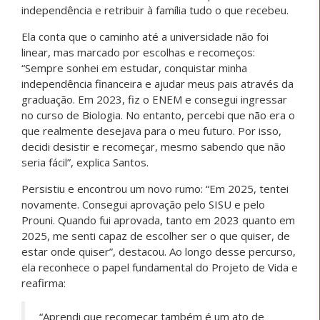
jovens de comunidades pesqueiras e tradicionais a
terem novos conhecimentos, tirar uma boa nota em
provas e a ingressar em uma faculdade”, pondera Brito.
E reforça: “O projeto de vida me ajudou muito, creio
que não apenas eu, mas sim outros jovens que
participam, ele vem sendo muito importante para nós,
aprendendo cada vez mais”.
Com o olhar voltado para o futuro, seu sonho nasce
também da história de seus pais:
“Meu sonho é que eu possa formar em uma
profissão exercida na área da saúde, quero
poder dar orgulho a minha família, especialmente
minha mãe e meu pai que não tiveram a
oportunidade de concluir o ensino fundamental e
o médio. Graças a Deus eu tenho essa
oportunidade e quero aproveitá-la
grandemente”, disse.