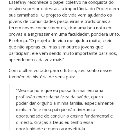
A virada veio com o encontro com o Projeto de Vida,
que trouxe direção e novas possibilidades: “No início,
sair da minha zona de conforto não foi fácil, mas foi
exatamente isso que eu precisava. O projeto me
trouxe orientação, clareza, confiança e esperança”. Foi
assim que conseguiu acessar o ensino superior: “Joguei
minha nota para o PROUNI e conquistei a minha vaga
em Pedagogia. O dia da aprovação foi inesquecível, foi
uma mistura de alegria, ansiedade, choro, alívio e
gratidão” lembra.
Hoje, já no 5º semestre e em estágio, Kédila reconhece
o tamanho da conquista e segue projetando novos
caminhos:
“Entrar na faculdade representa muito mais do
que iniciar um curso, representa superação,
coragem e persistência”. E olha para o futuro com
leveza e esperança: “Quero ser prova viva de
que, com orientação e oportunidade, é possível