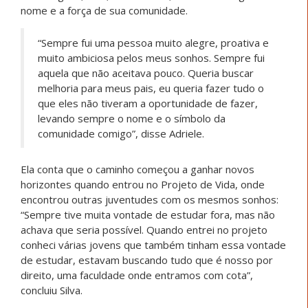
linear, mas marcado por escolhas e recomeços:
“Sempre sonhei em estudar, conquistar minha
independência financeira e ajudar meus pais através da
graduação. Em 2023, fiz o ENEM e consegui ingressar
no curso de Biologia. No entanto, percebi que não era o
que realmente desejava para o meu futuro. Por isso,
decidi desistir e recomeçar, mesmo sabendo que não
seria fácil”, explica Santos.
Persistiu e encontrou um novo rumo: “Em 2025, tentei
novamente. Consegui aprovação pelo SISU e pelo
Prouni. Quando fui aprovada, tanto em 2023 quanto em
2025, me senti capaz de escolher ser o que quiser, de
estar onde quiser”, destacou. Ao longo desse percurso,
ela reconhece o papel fundamental do Projeto de Vida e
reafirma:
“Aprendi que recomeçar também é um ato de
coragem e não de fraqueza. Hoje sigo mais
segura das minhas escolhas e determinada a