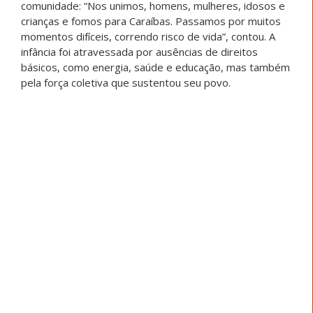
Sheila Bispo Cardozo Ramos, 39
anos – Comunidade Tradicional
Quilombola Pesqueira e
Vazanteira de Caraíbas (Pedras
de Maria da Cruz/MG) – 1º
período de Pedagogia –
Unimontes
Mulher, mãe, avó e sonhadora, Sheila construiu sua
trajetória movida pelo desejo de transformar a própria
realidade por meio da educação. “Eu sempre fui muito
sonhadora, sempre sonhei com uma realidade melhor
para mim e para os meus filhos, e o único meio que eu
vejo para isso acontecer é com educação”, disse Sheila.
Incentivadora dos filhos adolescentes, foi também por
eles que decidiu dar um novo passo: “Eu nunca tinha
feito ENEM, não sabia nem como funcionava, e em 2024
fiz pela primeira vez e consegui aprovação”, conta.