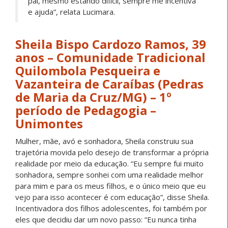
Ao afirmar suas identidades, quilombolas, vazanteiras e
pescadoras, essas jovens mostram que o
conhecimento acadêmico pode caminhar junto aos
saberes tradicionais, somando forças na luta por
direitos, território e dignidade.
As trajetórias dessas nove jovens revelam mais do que
conquistas individuais: anunciam um movimento coletivo
de transformação que nasce nos territórios, às
margens do rio, das águas, e alcança a universidade
sem romper com suas origens. São histórias
atravessadas por desafios, mas também por coragem,
pertencimento e compromisso com suas comunidades.
Ao ingressarem no ensino superior, não deixam de ser
quem são, ao contrário, fortalecem a identidade dos
povos das águas e ampliam as possibilidades de luta,
organização e defesa da pesca artesanal. Entre redes,