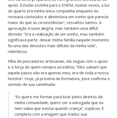
minha comunidade, quero ser a advogada que eu
nem sabia que existia quando criança”, explicou. E
completa com a imagem que traduz sua
trajetória: “A minha aprovação não foi apenas o
resultado de uma prova. Foi a prova de que
sonhos que nascem na beira do rio também
podem atravessar estradas longas e chegar à
universidade”.
Adriele Silva, 18 anos –
Comunidade Tradicional
Quilombola Pesqueira e
Vazanteira de Caraíbas (Pedras
de Maria da Cruz/MG) – 1º
período de Ciência de Dados e
Estatística – UFU
Às margens do território onde cresceu, entre saberes
da terra, das águas e da comunidade, Adriele construiu