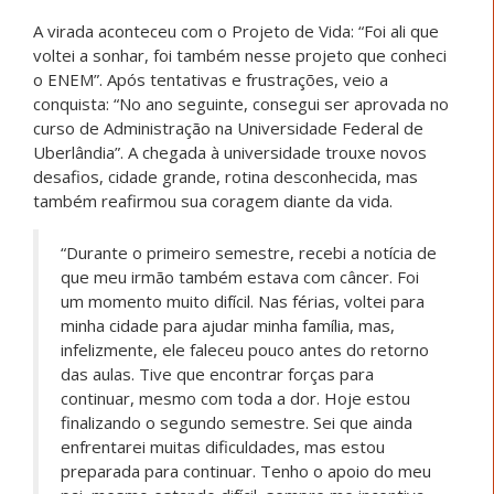
Sua trajetória reafirma que nunca é tarde para
recomeçar e que o sonho, quando coletivo, ganha ainda
mais sentido.
Permanecer, transformar e
resistir
O caminho universitário não significa afastamento dos
territórios, mas um novo modo de permanecer. Essas
juventudes seguem vinculadas às suas comunidades,
levando consigo a vontade de transformar a realidade,
fortalecer a pesca artesanal e contribuir com o bem
viver de seus povos.