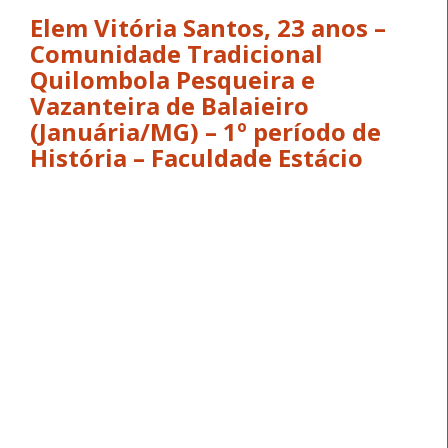
continuar lutando pelos meus sonhos, sem deixar
de acreditar em mim”, finalizou Elem.
Estefany Brito, 17 anos –
ComunidadeTradicional
Quilombola Pesqueira e
Vazanteira de Balaieiro
(Januária/MG) – 1º período de
Enfermagem – Centro
Universitário Funorte