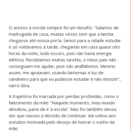
A caminhada, no entanto, não foi simples. Entre
aprovações, dificuldades financeiras e
responsabilidades familiares, precisou fazer escolhas
difíceis: “Eu tive que escolher entre continuar o curso e
cuidar da minha família e na minha balança pesou mais o
cuidado com a minha família”, explica Ramos. Ainda
assim, não desistiu. Em 2025, tentou novamente e
conquistou uma nova aprovação: “Mais uma vez
consegui passar em Pedagogia, agora estou na balança
da construção dos meus sonhos”, destacou.
Hoje, Sheila segue firme, sustentada pela fé e pelo
compromisso com sua história:
“Quero mostrar para os meus filhos que com
educação tudo é possível”. Com gratidão,
reconhece sua caminhada: “Sou muito grata a
Deus, porque se eu cheguei até aqui foi Ele que
tem me sustentado”.