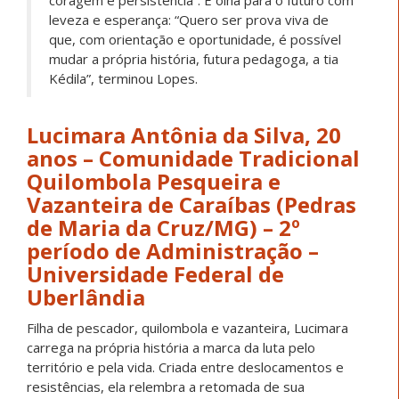
o ENEM”. Após tentativas e frustrações, veio a
conquista: “No ano seguinte, consegui ser aprovada no
curso de Administração na Universidade Federal de
Uberlândia”. A chegada à universidade trouxe novos
desafios, cidade grande, rotina desconhecida, mas
também reafirmou sua coragem diante da vida.
“Durante o primeiro semestre, recebi a notícia de
que meu irmão também estava com câncer. Foi
um momento muito difícil. Nas férias, voltei para
minha cidade para ajudar minha família, mas,
infelizmente, ele faleceu pouco antes do retorno
das aulas. Tive que encontrar forças para
continuar, mesmo com toda a dor. Hoje estou
finalizando o segundo semestre. Sei que ainda
enfrentarei muitas dificuldades, mas estou
preparada para continuar. Tenho o apoio do meu
pai, mesmo estando difícil, sempre me incentiva
e ajuda”, relata Lucimara.