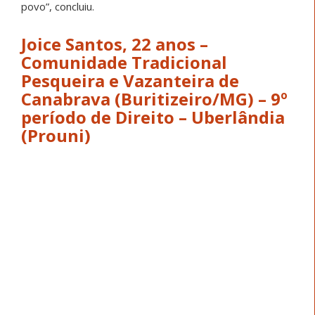
povo”, concluiu.
Joice Santos, 22 anos –
Comunidade Tradicional
Pesqueira e Vazanteira de
Canabrava (Buritizeiro/MG) – 9º
período de Direito – Uberlândia
(Prouni)
Joice cresceu entre a pesca, a luta e o desejo de justiça.
Desde muito cedo, carregava um sonho que ainda não
sabia nomear por completo, mas já sentia com força:
“Desde pequena, eu dizia que queria fazer Direito,
mesmo sem entender exatamente o que significava ser
advogada. Eu só sabia que queria defender pessoas”,
declarou. Esse chamado nasce da própria realidade que
viveu, marcada pela necessidade diária de lutar por
direitos.
O caminho até a universidade foi atravessado por