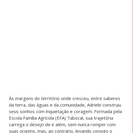
de estudar, estavam buscando tudo que é nosso por
direito, uma faculdade onde entramos com cota”,
concluiu Silva.
Elem Vitória Santos, 23 anos –
Comunidade Tradicional
Quilombola Pesqueira e
Vazanteira de Balaieiro
(Januária/MG) – 1º período de
História – Faculdade Estácio
Filha de pescador e nascida na comunidade quilombola
de Balaieiro, Elem Vitória carrega em sua trajetória a
força de quem aprendeu, desde cedo, o valor do
trabalho, da resistência e da vida coletiva. Entre as
águas e a memória de seus antepassados, cresceu
alimentando o sonho de estudar, conquistar sua
independência e retribuir à família tudo o que recebeu.
Ela conta que o caminho até a universidade não foi