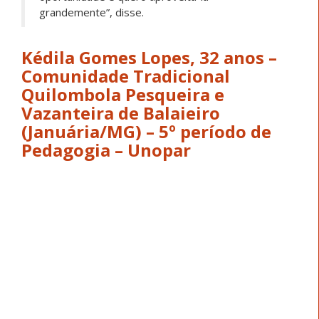
mudar a própria história, futura pedagoga, a tia
Kédila”, terminou Lopes.
Lucimara Antônia da Silva, 20
anos – Comunidade Tradicional
Quilombola Pesqueira e
Vazanteira de Caraíbas (Pedras
de Maria da Cruz/MG) – 2º
período de Administração –
Universidade Federal de
Uberlândia
Filha de pescador, quilombola e vazanteira, Lucimara
carrega na própria história a marca da luta pelo
território e pela vida. Criada entre deslocamentos e
resistências, ela relembra a retomada de sua
comunidade: “Nos unimos, homens, mulheres, idosos e
crianças e fomos para Caraíbas. Passamos por muitos
momentos difíceis, correndo risco de vida”, contou. A