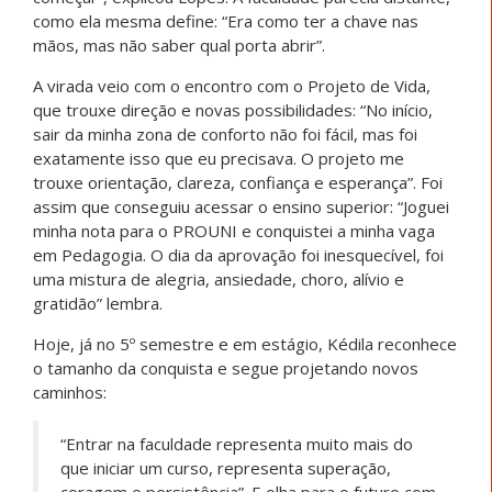
O acesso à escola sempre foi um desafio. “Saíamos de
madrugada de casa, muitas vezes sem que a lancha
chegasse até nossa porta. Íamos para a cidade estudar
e só voltávamos à tarde, chegando em casa quase oito
horas da noite, tudo escuro, pois não havia energia
elétrica. Recebíamos muitas tarefas, e meus pais não
conseguiam me ajudar, pois são analfabetos. Mesmo
assim, me apoiavam, usando lanternas e luz de
candeeiro para que eu pudesse estudar e não desistir”,
narra Silva.
A trajetória foi marcada por perdas profundas, como o
falecimento da mãe: “Naquele momento, meu mundo
desabou, parei de ir à escola”. Mas foi também dessa
dor que nasceu a decisão de continuar: ela voltou aos
estudos motivada pelo desejo de honrar o sonho da
mãe.
A virada aconteceu com o Projeto de Vida: “Foi ali que
voltei a sonhar, foi também nesse projeto que conheci