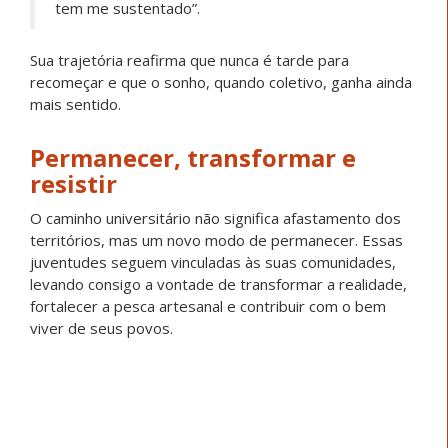
Categorias:
Povos indígenas
Questões da terra
Quilombolas
Movimento popular
Geral
Últimas notícias:
Justiça determina força-tarefa para
enfrentar crise humanitária dos
Maxakali em Minas Gerais