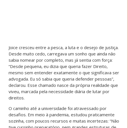
desafios. Em meio à pandemia, estudou praticamente
sozinha, com poucos recursos e muitas incertezas: “Não
tive cursinho preparatório, nem grandes estruturas de
apoio. Estudei sozinha para o ENEM, muitas vezes, a luz
do quarto era minha única companhia enquanto eu
revisava conteúdos e alimentava um sonho que parecia
maior do que as circunstâncias”, ressaltou Santos. A
aprovação trouxe alegria, mas também uma difícil
decisão: “Era a realização de um sonho, mas também
significava partir, deixar minha família naquele momento
foi uma das decisões mais difíceis da minha vida”,
relembrou.
Filha de pescadores artesanais, ela seguiu com o apoio
e a força de quem sempre acreditou: “Eles sabiam que
aquele passo não era apenas meu, era de toda a nossa
história”. Hoje, já próxima da formatura, Joice reafirma o
sentido de sua caminhada:
“Eu quero me formar para lutar pelos direitos da