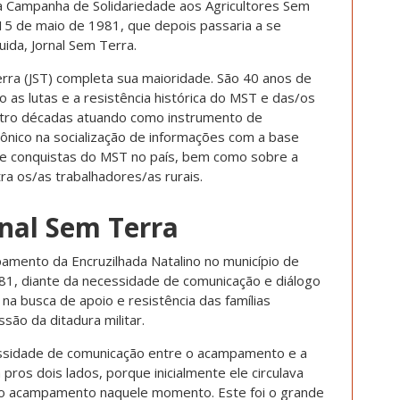
da Campanha de Solidariedade aos Agricultores Sem
15 de maio de 1981, que depois passaria a se
ida, Jornal Sem Terra.
rra (JST) completa sua maioridade. São 40 anos de
 as lutas e a resistência histórica do MST e das/os
atro décadas atuando como instrumento de
nico na socialização de informações com a base
s e conquistas do MST no país, bem como sobre a
ra os/as trabalhadores/as rurais.
rnal Sem Terra
mento da Encruzilhada Natalino no município de
981, diante da necessidade de comunicação e diálogo
a busca de apoio e resistência das famílias
ão da ditadura militar.
ssidade de comunicação entre o acampamento e a
 pros dois lados, porque inicialmente ele circulava
do acampamento naquele momento. Este foi o grande