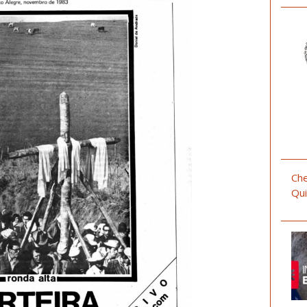
Che
Qui