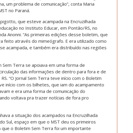
ma, um problema de comunicação”, conta Maria
 MST no Paraná.
pigotto, que esteve acampada na Encruzilhada
educação no Instituto Educar, em Pontão/RS, no
da Anonni. “As primeiras edições desse boletim, que
a feito através do mimeógrafo. E era utilizado como
se acampada, e também era distribuído nas regiões
tim Sem Terra se apoiava em uma forma de
 circulação das informações de dentro para fora e de
S. “O Jornal Sem Terra teve início com o Boletim
ve início com os bilhetes, que iam do acampamento
ravam e era uma forma de comunicação do
do voltava pra trazer notícias de fora pro
nhava a situação dos acampados na Encruzilhada
e do Sul, espaço em que o MST deu os primeiros
a que o Boletim Sem Terra foi um importante