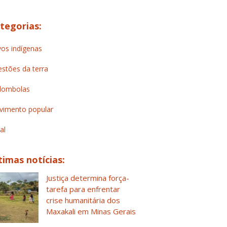
tegorias:
os indígenas
stões da terra
lombolas
imento popular
al
timas notícias:
Justiça determina força-
tarefa para enfrentar
crise humanitária dos
Maxakali em Minas Gerais