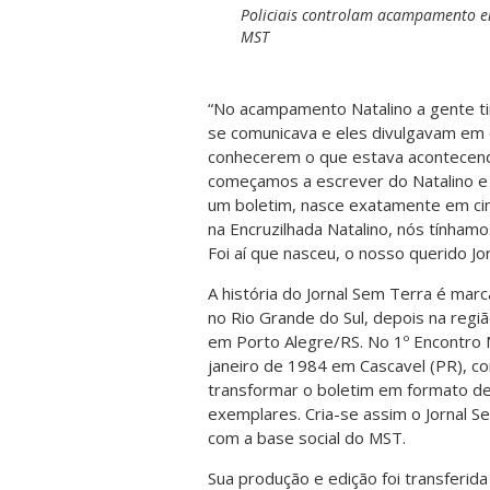
Policiais controlam acampamento e
MST
“No acampamento Natalino a gente ti
se comunicava e eles divulgavam em
conhecerem o que estava acontecendo
começamos a escrever do Natalino e 
um boletim, nasce exatamente em cim
na Encruzilhada Natalino, nós tínhamo
Foi aí que nasceu, o nosso querido Jo
A história do Jornal Sem Terra é mar
no Rio Grande do Sul, depois na reg
em Porto Alegre/RS. No 1º Encontro 
janeiro de 1984 em Cascavel (PR), c
transformar o boletim em formato de j
exemplares. Cria-se assim o Jornal S
com a base social do MST.
Sua produção e edição foi transferid