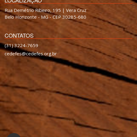
Rua Demétrio Ribeiro, 195 | Vera Cruz
Belo Horizonte - MG - CEP 30285-680
CONTATOS
(31) 3224-7659
cedefes@cedefes.org.br