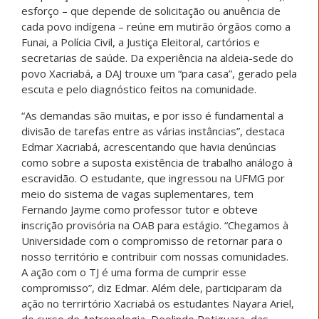
esforço – que depende de solicitação ou anuência de
cada povo indígena – reúne em mutirão órgãos como a
Funai, a Polícia Civil, a Justiça Eleitoral, cartórios e
secretarias de saúde. Da experiência na aldeia-sede do
povo Xacriabá, a DAJ trouxe um “para casa”, gerado pela
escuta e pelo diagnóstico feitos na comunidade.
“As demandas são muitas, e por isso é fundamental a
divisão de tarefas entre as várias instâncias”, destaca
Edmar Xacriabá, acrescentando que havia denúncias
como sobre a suposta existência de trabalho análogo à
escravidão. O estudante, que ingressou na UFMG por
meio do sistema de vagas suplementares, tem
Fernando Jayme como professor tutor e obteve
inscrição provisória na OAB para estágio. “Chegamos à
Universidade com o compromisso de retornar para o
nosso território e contribuir com nossas comunidades.
A ação com o TJ é uma forma de cumprir esse
compromisso”, diz Edmar. Além dele, participaram da
ação no terrirtório Xacriabá os estudantes Nayara Ariel,
do curso de Antropologia, Deolindo Potiguara, das