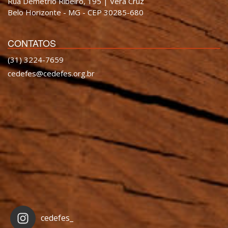
Rua Demétrio Ribeiro, 195 | Vera Cruz
Belo Horizonte - MG - CEP 30285-680
CONTATOS
(31) 3224-7659
cedefes@cedefes.org.br
cedefes_