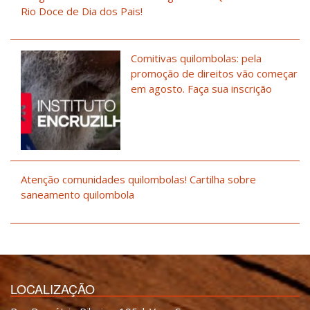
Rio Doce de Dia dos Pais!
Comitivas quilombolas: pela
promoção de direitos vão começar
em agosto. Faça sua inscrição
Atenção comunidades quilombolas! Cartilha sobre
saneamento quilombola
LOCALIZAÇÃO