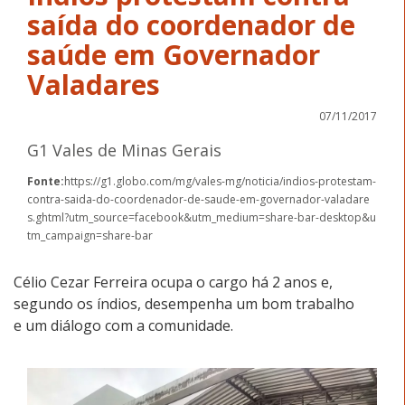
saída do coordenador de
saúde em Governador
Valadares
07/11/2017
G1 Vales de Minas Gerais
Fonte:
https://g1.globo.com/mg/vales-mg/noticia/indios-protestam-
contra-saida-do-coordenador-de-saude-em-governador-valadare
s.ghtml?utm_source=facebook&utm_medium=share-bar-desktop&u
tm_campaign=share-bar
Célio Cezar Ferreira ocupa o cargo há 2 anos e,
segundo os índios, desempenha um bom trabalho
e um diálogo com a comunidade.