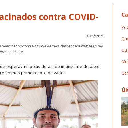
 vacinados contra COVID-
Ca
Pov
02/02/2021
Que
ri-sao-vacinados-contra-covid-19-em-caldas/?fbclid=IwAR3-QZOv9
Qui
W8WhrntHlP1bM
Mov
Verde esperavam pelas doses do imunizante desde o
 recebeu o primeiro lote da vacina
Ger
Úl