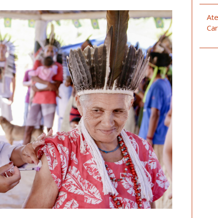
Ate
Car