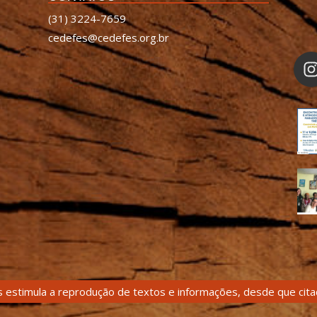
(31) 3224-7659
cedefes@cedefes.org.br
 estimula a reprodução de textos e informações, desde que citad