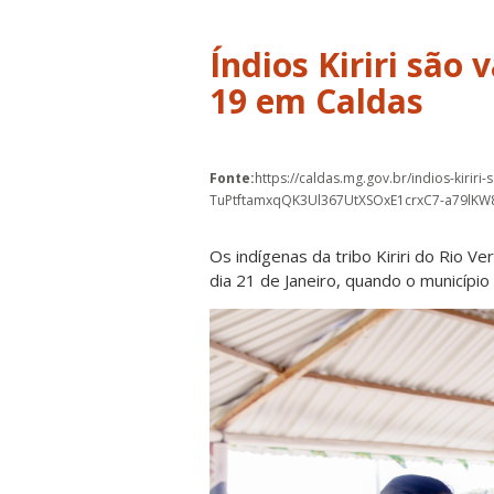
Índios Kiriri são
19 em Caldas
Fonte:
https://caldas.mg.gov.br/indios-kiri
TuPtftamxqQK3Ul367UtXSOxE1crxC7-a79lK
Os indígenas da tribo Kiriri do Rio 
dia 21 de Janeiro, quando o município