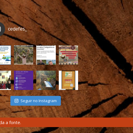
cedefes_
Seguir no Instagram
a a fonte.