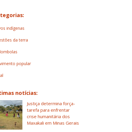
tegorias:
os indígenas
stões da terra
lombolas
imento popular
al
timas notícias:
Justiça determina força-
tarefa para enfrentar
crise humanitária dos
Maxakali em Minas Gerais