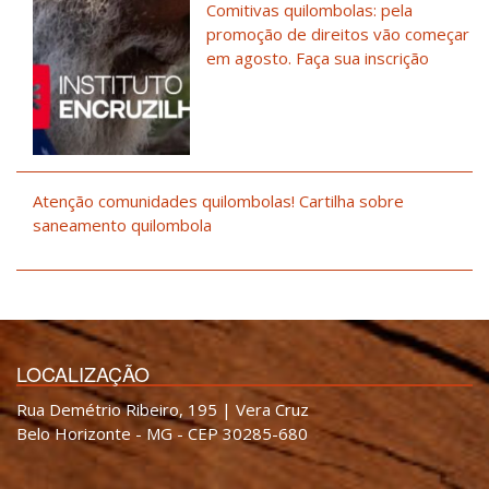
Comitivas quilombolas: pela
promoção de direitos vão começar
em agosto. Faça sua inscrição
Atenção comunidades quilombolas! Cartilha sobre
saneamento quilombola
LOCALIZAÇÃO
Rua Demétrio Ribeiro, 195 | Vera Cruz
Belo Horizonte - MG - CEP 30285-680