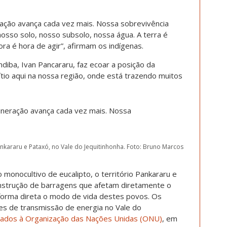
ação avança cada vez mais. Nossa sobrevivência
osso solo, nosso subsolo, nossa água. A terra é
ora é hora de agir”, afirmam os indígenas.
ndiba, Ivan Pancararu, faz ecoar a posição da
ítio aqui na nossa região, onde está trazendo muitos
neração avança cada vez mais. Nossa
kararu e Pataxó, no Vale do Jequitinhonha. Foto: Bruno Marcos
monocultivo de eucalipto, o território Pankararu e
strução de barragens que afetam diretamente o
 forma direta o modo de vida destes povos. Os
des de transmissão de energia no Vale do
iados à Organização das Nações Unidas (ONU)
, em