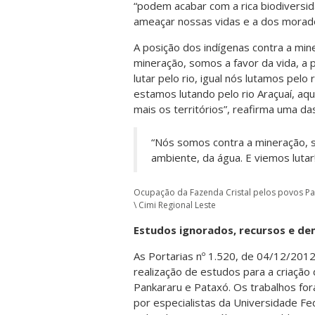
“podem acabar com a rica biodiversida
ameaçar nossas vidas e a dos morado
A posição dos indígenas contra a min
mineração, somos a favor da vida, a
lutar pelo rio, igual nós lutamos pel
estamos lutando pelo rio Araçuaí, aqu
mais os territórios”, reafirma uma das
“Nós somos contra a mineração, s
ambiente, da água. E viemos lutar
Ocupação da Fazenda Cristal pelos povos Pan
\ Cimi Regional Leste
Estudos ignorados, recursos e d
As Portarias nº 1.520, de 04/12/201
realização de estudos para a criação
Pankararu e Pataxó. Os trabalhos f
por especialistas da Universidade Fe