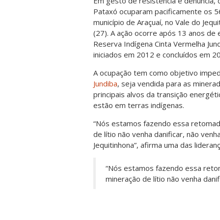
Em gesto de resistência e denúncia,
Pataxó ocuparam pacificamente os 560
município de Araçuaí, no Vale do Jeq
(27). A ação ocorre após 13 anos de 
Reserva Indígena Cinta Vermelha Jun
iniciados em 2012 e concluídos em 2
A ocupação tem como objetivo impedir
Jundiba
, seja vendida para as minerad
principais alvos da transição energét
estão em terras indígenas.
“Nós estamos fazendo essa retomada
de lítio não venha danificar, não venh
Jequitinhona”, afirma uma das lidera
“Nós estamos fazendo essa retom
mineração de lítio não venha danif