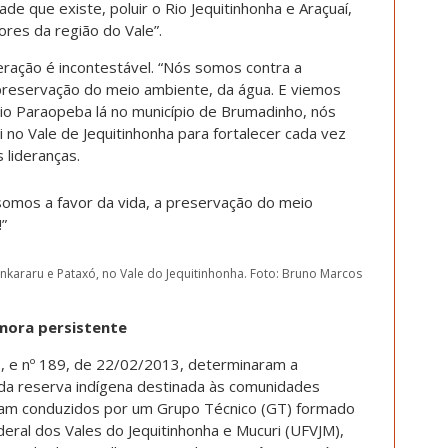
de que existe, poluir o Rio Jequitinhonha e Araçuaí,
res da região do Vale”.
eração é incontestável. “Nós somos contra a
 preservação do meio ambiente, da água. E viemos
o rio Paraopeba lá no município de Brumadinho, nós
i no Vale de Jequitinhonha para fortalecer cada vez
 lideranças.
omos a favor da vida, a preservação do meio
!”
kararu e Pataxó, no Vale do Jequitinhonha. Foto: Bruno Marcos
emora persistente
2, e nº 189, de 22/02/2013, determinaram a
 da reserva indígena destinada às comunidades
oram conduzidos por um Grupo Técnico (GT) formado
deral dos Vales do Jequitinhonha e Mucuri (UFVJM),