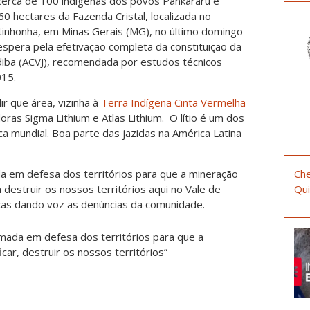
 cerca de 100 indígenas dos povos Pankararu e
 hectares da Fazenda Cristal, localizada no
uitinhonha, em Minas Gerais (MG), no último domingo
espera pela efetivação completa da constituição da
diba (ACVJ), recomendada por estudos técnicos
015.
 que área, vizinha à
Terra Indígena Cinta Vermelha
oras Sigma Lithium e Atlas Lithium. O lítio é um dos
ica mundial. Boa parte das jazidas na América Latina
 em defesa dos territórios para que a mineração
Che
a destruir os nossos territórios aqui no Vale de
Qui
nças dando voz as denúncias da comunidade.
ada em defesa dos territórios para que a
icar, destruir os nossos territórios”