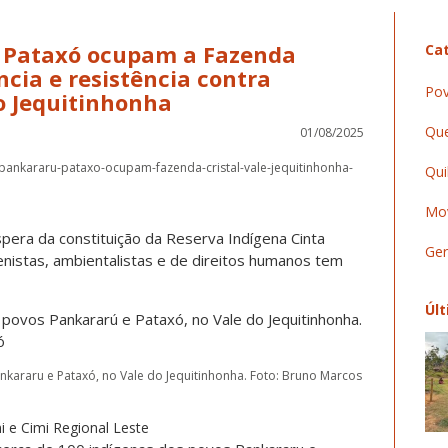
e Pataxó ocupam a Fazenda
Cat
ncia e resistência contra
Pov
o Jequitinhonha
Que
01/08/2025
s-pankararu-pataxo-ocupam-fazenda-cristal-vale-jequitinhonha-
Qui
Mov
pera da constituição da Reserva Indígena Cinta
Ger
enistas, ambientalistas e de direitos humanos tem
Últ
kararu e Pataxó, no Vale do Jequitinhonha. Foto: Bruno Marcos
 e Cimi Regional Leste