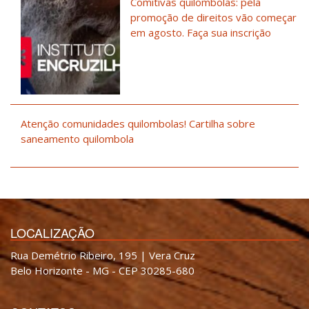
Comitivas quilombolas: pela
promoção de direitos vão começar
em agosto. Faça sua inscrição
Atenção comunidades quilombolas! Cartilha sobre
saneamento quilombola
LOCALIZAÇÃO
Rua Demétrio Ribeiro, 195 | Vera Cruz
Belo Horizonte - MG - CEP 30285-680