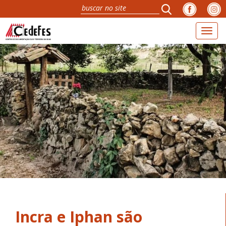
Toggl
naviga
Incra e Iphan são