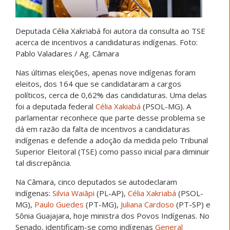
Deputada Célia Xakriabá foi autora da consulta ao TSE
acerca de incentivos a candidaturas indígenas. Foto:
Pablo Valadares / Ag. Câmara
Nas últimas eleições, apenas nove indígenas foram
eleitos, dos 164 que se candidataram a cargos
políticos, cerca de 0,62% das candidaturas. Uma delas
foi a deputada federal
Célia Xakiabá
(PSOL-MG). A
parlamentar reconhece que parte desse problema se
dá em razão da falta de incentivos a candidaturas
indígenas e defende a adoção da medida pelo Tribunal
Superior Eleitoral (TSE) como passo inicial para diminuir
tal discrepância.
Na Câmara, cinco deputados se autodeclaram
indígenas:
Silvia Waiãpi
(PL-AP),
Célia Xakriabá
(PSOL-
MG),
Paulo Guedes
(PT-MG),
Juliana Cardoso
(PT-SP) e
Sônia Guajajara, hoje ministra dos Povos Indígenas. No
Senado, identificam-se como indígenas
General