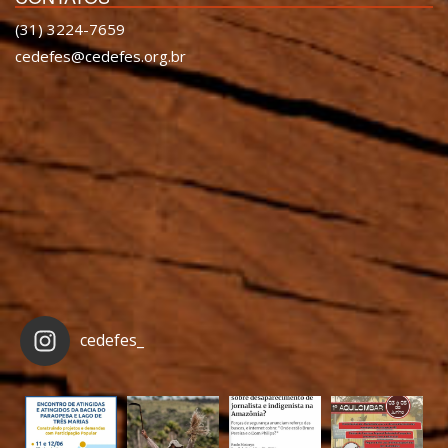
(31) 3224-7659
cedefes@cedefes.org.br
cedefes_