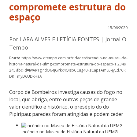
compromete estrutura do
espaço
15/06/2020
Por LARA ALVES E LETÍCIA FONTES | Jornal O
Tempo
Fonte:
https://www.otempo.com.br/cidades/incendio-no-museu-de-
historia-natural-da-ufmg-compromete-estrutura-do-espaco-1.2349
245?fbclid=IwAR1gJntlO64jGPkx4QIsbCCug40RsCapTAm85-jyLd7CR
DK__myD6UDkHaA
Corpo de Bombeiros investiga causas do fogo no
local, que abriga, entre outras peças de grande
valor científico e histórico, o presépio do do
Pipiripau; paredes foram atingidas e podem ceder
Incêndio no Museu de História Natural da UFMG