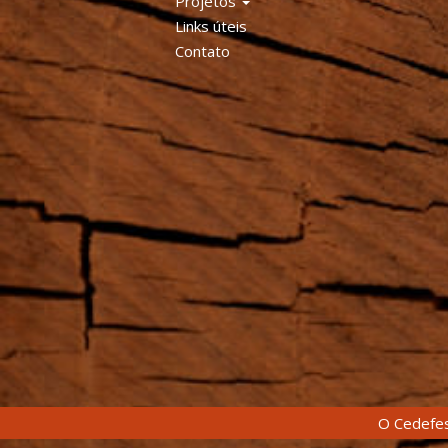
Projetos
Links úteis
Contato
O Cedefes