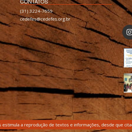
CONTATOS
(31) 3224-7659
cedefes@cedefes.org.br
 estimula a reprodução de textos e informações, desde que citad