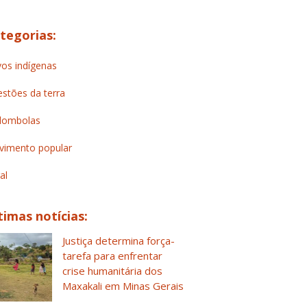
tegorias:
os indígenas
stões da terra
lombolas
imento popular
al
timas notícias:
Justiça determina força-
tarefa para enfrentar
crise humanitária dos
Maxakali em Minas Gerais