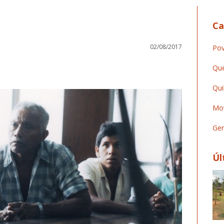
Ca
02/08/2017
Pov
Que
Qui
Mov
Ger
Úl