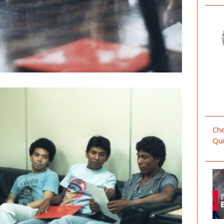
Che
Qui