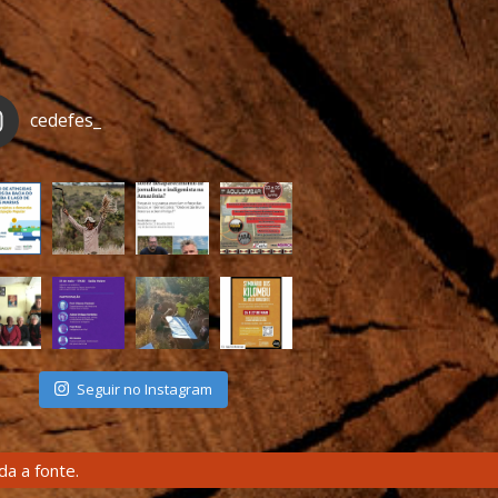
cedefes_
Seguir no Instagram
a a fonte.