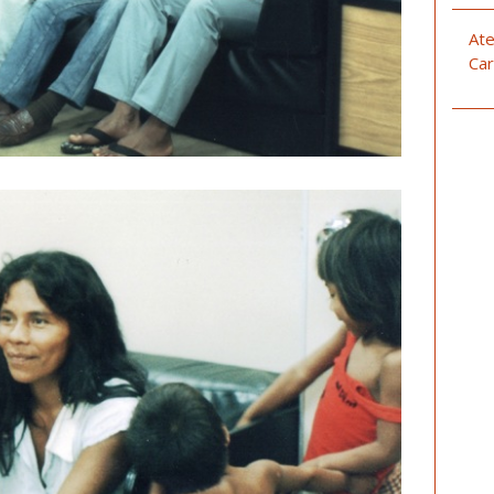
Ate
Car