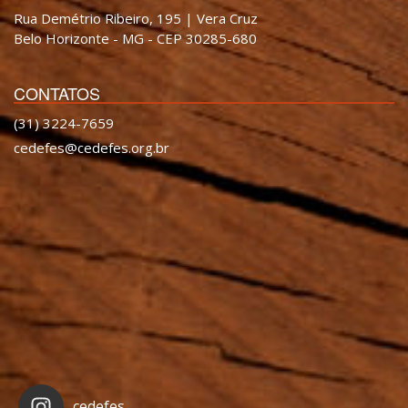
Rua Demétrio Ribeiro, 195 | Vera Cruz
Belo Horizonte - MG - CEP 30285-680
CONTATOS
(31) 3224-7659
cedefes@cedefes.org.br
cedefes_