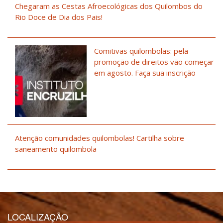
Chegaram as Cestas Afroecológicas dos Quilombos do
Rio Doce de Dia dos Pais!
Comitivas quilombolas: pela
promoção de direitos vão começar
em agosto. Faça sua inscrição
Atenção comunidades quilombolas! Cartilha sobre
saneamento quilombola
LOCALIZAÇÃO