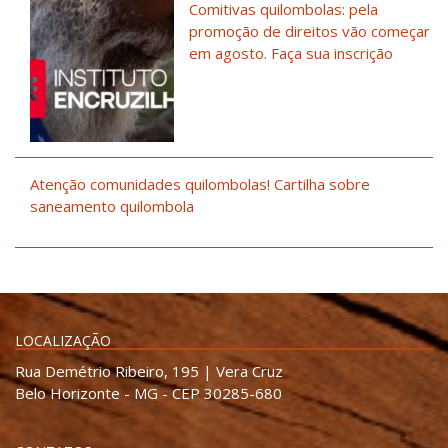
Comitivas quilombolas: pela
promoção de direitos vão começar
em agosto. Faça sua inscrição
Atenção comunidades quilombolas! Cartilha sobre
saneamento quilombola
LOCALIZAÇÃO
Rua Demétrio Ribeiro, 195 | Vera Cruz
Belo Horizonte - MG - CEP 30285-680