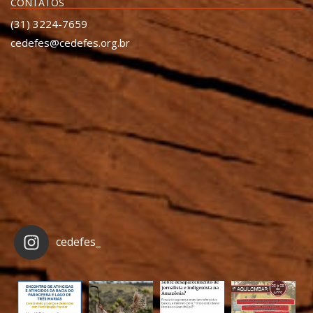
CONTATOS
(31) 3224-7659
cedefes@cedefes.org.br
cedefes_