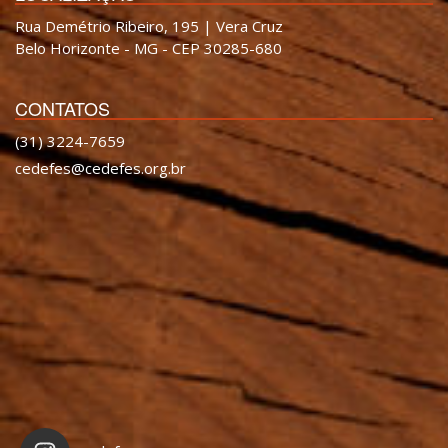
Rua Demétrio Ribeiro, 195 | Vera Cruz
Belo Horizonte - MG - CEP 30285-680
CONTATOS
(31) 3224-7659
cedefes@cedefes.org.br