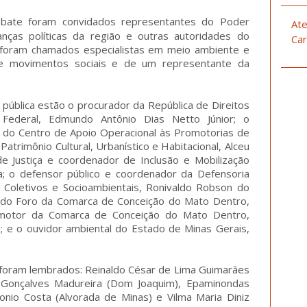
ate foram convidados representantes do Poder
Ate
eranças políticas da região e outras autoridades do
Car
foram chamados especialistas em meio ambiente e
 de movimentos sociais e de um representante da
 pública estão o procurador da República de Direitos
 Federal, Edmundo Antônio Dias Netto Júnior; o
r do Centro de Apoio Operacional às Promotorias de
atrimônio Cultural, Urbanístico e Habitacional, Alceu
 Justiça e coordenador de Inclusão e Mobilização
ma; o defensor público e coordenador da Defensoria
 Coletivos e Socioambientais, Ronivaldo Robson do
a do Foro da Comarca de Conceição do Mato Dentro,
romotor da Comarca de Conceição do Mato Dentro,
; e o ouvidor ambiental do Estado de Minas Gerais,
o foram lembrados: Reinaldo César de Lima Guimarães
i Gonçalves Madureira (Dom Joaquim), Epaminondas
tonio Costa (Alvorada de Minas) e Vilma Maria Diniz