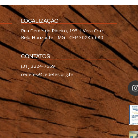
LOCALIZAÇÃO
Rua Demétrio Ribeiro, 195 | Vera Cruz
Belo Horizonte - MG - CEP 30285-680
CONTATOS
(31) 3224-7659
cedefes@cedefes.org.br