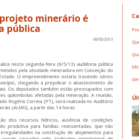
rojeto minerário é
Ca
a pública
Pov
06/05/2013
Que
Qui
iza nesta segunda-feira (6/5/13) audiência pública
Mov
ometidos pela atividade mineradora em Conceição do
Estado. O empreendimento estaria trazendo sérios
Ger
unicípio, chegando a prejudicar o abastecimento de
rais. Os deputados também estão preocupados com
es quilombolas afetadas pela mineração. A reunião,
Úl
o Rogério Correia (PT), será realizada no Auditório
rais (ALMG), a partir das 14 horas.
ão dos recursos hídricos, ausência de condições
ão produtiva para famílias reassentadas, que não
 irregularidades na construção de alojamentos para
 sociais causados pelo acréscimo populacional de