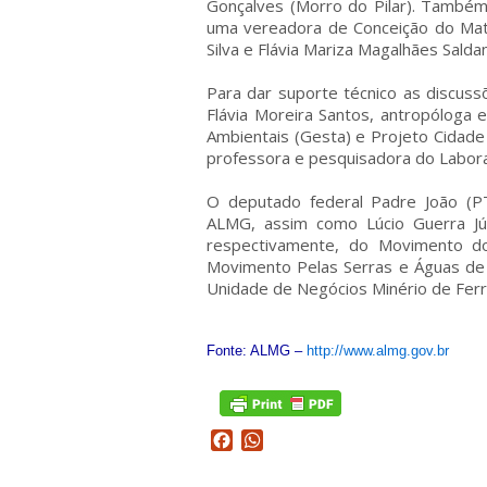
Gonçalves (Morro do Pilar). També
uma vereadora de Conceição do Mat
Silva e Flávia Mariza Magalhães Salda
Para dar suporte técnico as discus
Flávia Moreira Santos, antropóloga
Ambientais (Gesta) e Projeto Cidade
professora e pesquisadora do Labora
O deputado federal Padre João (P
ALMG, assim como Lúcio Guerra Jún
respectivamente, do Movimento d
Movimento Pelas Serras e Águas de M
Unidade de Negócios Minério de Ferro 
Fonte: ALMG –
http://www.almg.gov.br
Facebook
WhatsApp