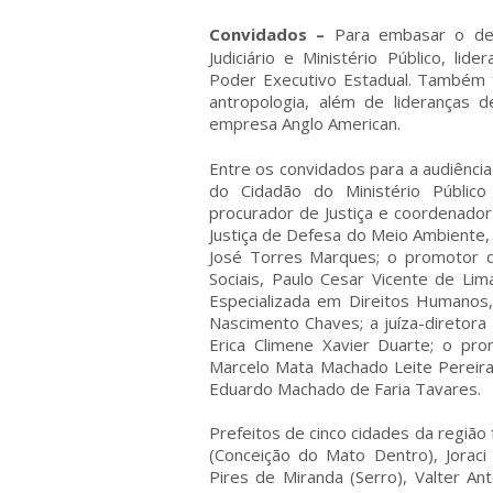
Convidados –
Para embasar o deb
Judiciário e Ministério Público, lid
Poder Executivo Estadual. Também 
antropologia, além de lideranças
empresa Anglo American.
Entre os convidados para a audiência
do Cidadão do Ministério Público
procurador de Justiça e coordenado
Justiça de Defesa do Meio Ambiente, P
José Torres Marques; o promotor de
Sociais, Paulo Cesar Vicente de Li
Especializada em Direitos Humanos,
Nascimento Chaves; a juíza-diretor
Erica Climene Xavier Duarte; o p
Marcelo Mata Machado Leite Pereira
Eduardo Machado de Faria Tavares.
Prefeitos de cinco cidades da regiã
(Conceição do Mato Dentro), Jorac
Pires de Miranda (Serro), Valter An