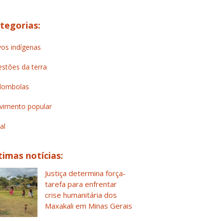
tegorias:
os indígenas
stões da terra
lombolas
imento popular
al
timas notícias:
Justiça determina força-
tarefa para enfrentar
crise humanitária dos
Maxakali em Minas Gerais