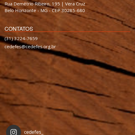
Rua Demétrio Ribeiro, 195 | Vera Cruz
Belo Horizonte - MG - CEP 30285-680
CONTATOS
(31) 3224-7659
cedefes@cedefes.org.br
cedefes_