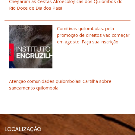
Chegaram as Cestas Afroecológicas dos Quilombos do
Rio Doce de Dia dos Pais!
Comitivas quilombolas: pela
promoção de direitos vão começar
em agosto. Faça sua inscrição
Atenção comunidades quilombolas! Cartilha sobre
saneamento quilombola
LOCALIZAÇÃO