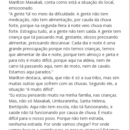
Marilton Maxakali, conta como está a situação do local,
emocionado.
“A gente ‘tá’ no meio da dificuldade. A gente não tem
medicação, não tem alimentação, por cauda da chuva
forte, porque na segunda-feira à noite veio chuva mais
forte. Estragou tudo, aí a gente não tem saída. A gente tem
criança que tá passando mal, gestante, idosos precisando
alimentar, precisando descansar. Cada dia e noite é uma
grande preocupação porque nós temos crianças, temos
que alimentar de dia e noite, porque tem almoço e janta e
para nós é muito difícil, porque aqui na aldeia, nem de
carro tá passando aqui, nem de moto, nem de cavalo.
Estamos aqui parados.”
Marilton destaca, ainda, que não é só a sua tribo, mas sim
muitas outras que sofrem com as chuvas. Segundo ele, a
situação “é muito difícil”.
“Eu estou pensando muito na minha família, nas crianças.
Mas, não só Maxakali, Umburaninha, Santa Helena,
Bertópolis. Aqui não tem escola, não tá funcionando, e
saúde não tá funcionando por causa de chuva. É muito
difícil para o nosso povo. Porque não tem estrada,
nenhuma estrada. Por onde vamos chegar? Por onde
vamos buscar a comida para as nossas crianças? Estamos