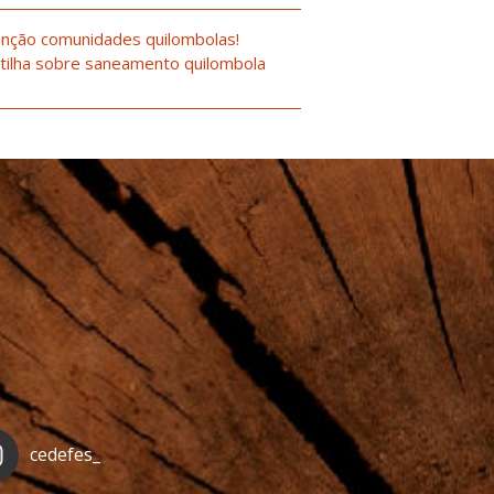
nção comunidades quilombolas!
tilha sobre saneamento quilombola
cedefes_