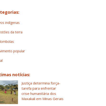
tegorias:
os indígenas
stões da terra
lombolas
imento popular
al
timas notícias:
Justiça determina força-
tarefa para enfrentar
crise humanitária dos
Maxakali em Minas Gerais