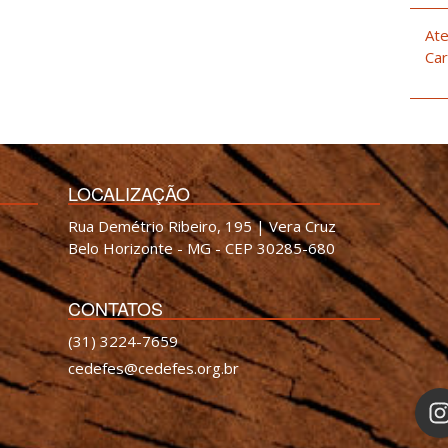
Ate
Car
LOCALIZAÇÃO
Rua Demétrio Ribeiro, 195 | Vera Cruz
Belo Horizonte - MG - CEP 30285-680
CONTATOS
(31) 3224-7659
cedefes@cedefes.org.br