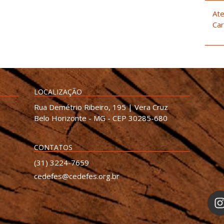
Ate
Car
LOCALIZAÇÃO
Rua Demétrio Ribeiro, 195 | Vera Cruz
Belo Horizonte - MG - CEP 30285-680
CONTATOS
(31) 3224-7659
cedefes@cedefes.org.br