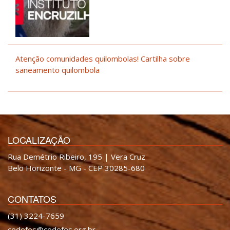
Atenção comunidades quilombolas! Cartilha sobre
saneamento quilombola
LOCALIZAÇÃO
Rua Demétrio Ribeiro, 195 | Vera Cruz
Belo Horizonte - MG - CEP 30285-680
CONTATOS
(31) 3224-7659
cedefes@cedefes.org.br