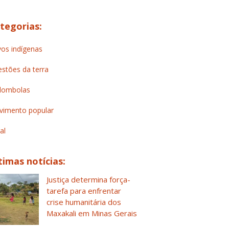
tegorias:
os indígenas
stões da terra
lombolas
imento popular
al
timas notícias:
Justiça determina força-
tarefa para enfrentar
crise humanitária dos
Maxakali em Minas Gerais