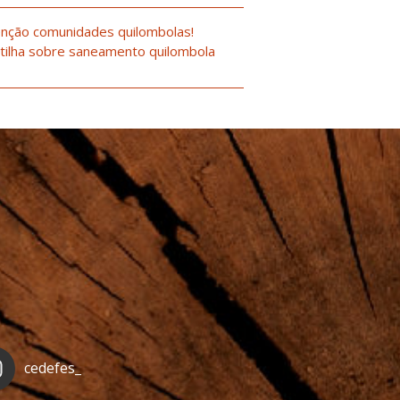
nção comunidades quilombolas!
tilha sobre saneamento quilombola
cedefes_