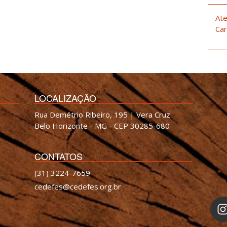
Ate
Car
LOCALIZAÇÃO
Rua Demétrio Ribeiro, 195 | Vera Cruz
Belo Horizonte - MG - CEP 30285-680
CONTATOS
(31) 3224-7659
cedefes@cedefes.org.br