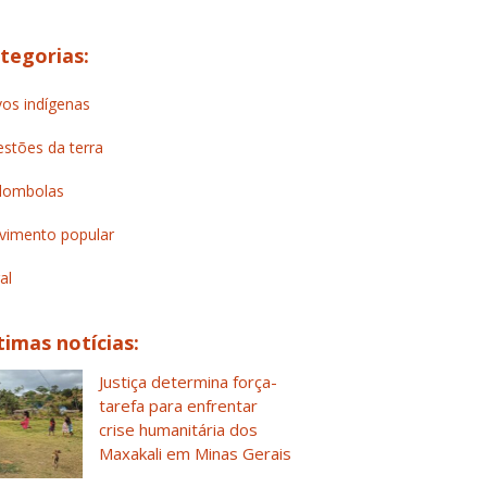
tegorias:
os indígenas
stões da terra
lombolas
imento popular
al
timas notícias:
Justiça determina força-
tarefa para enfrentar
crise humanitária dos
Maxakali em Minas Gerais