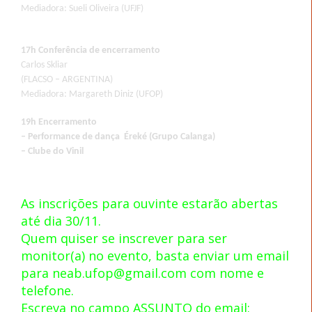
Mediadora: Sueli Oliveira (UFJF)
17h Conferência de encerramento
Carlos Skliar
(FLACSO – ARGENTINA)
Mediadora: Margareth Diniz (UFOP)
19h Encerramento
– Performance de dança Éreké (Grupo Calanga)
– Clube do Vinil
As inscrições para ouvinte estarão abertas
até dia 30/11.
Quem quiser se inscrever para ser
monitor(a) no evento, basta enviar um email
para
neab.ufop@gmail.com
com nome e
telefone.
Escreva no campo ASSUNTO do email: