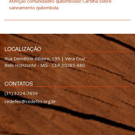
Atenção comunidades quilombolas! Cartilha sobre
saneamento quilombola
LOCALIZAÇÃO
Rua Demétrio Ribeiro, 195 | Vera Cruz
Belo Horizonte - MG - CEP 30285-680
CONTATOS
(31) 3224-7659
cedefes@cedefes.org.br