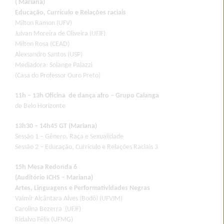
( Mariana)
Educação, Currículo e Relações raciais
Milton Ramon (UFV)
Julvan Moreira de Oliveira (UFJF)
Milton Rosa (CEAD)
Alexsandro Santos (USP)
Mediadora: Solange Palazzi
(Casa do Professor Ouro Preto)
11h – 13h Oficina de dança afro – Grupo Calanga
de Belo Horizonte
13h30 – 14h45 GT (Mariana)
Sessão 1 – Gênero, Raça e Sexualidade
Sessão 2 – Educação, Currículo e Relações Raciais 3
15h Mesa Redonda 6
(Auditório ICHS – Mariana)
Artes, Linguagens e Performatividades Negras
Valmir Alcântara Alves (Bodô) (UFVJM)
Carolina Bezerra (UFJF)
Ridalvo Félix (UFMG)