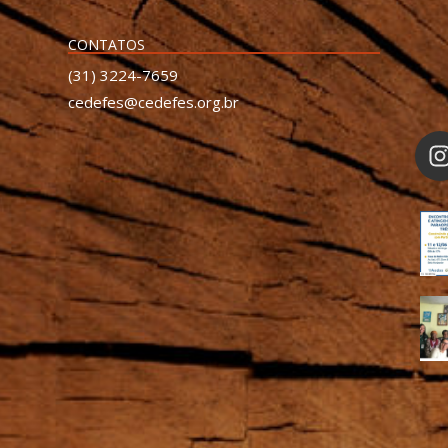
CONTATOS
(31) 3224-7659
cedefes@cedefes.org.br