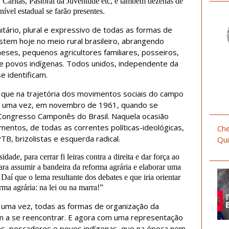
Cáritas, Pastoral da Juventude etc, e também dezenas de
ível estadual se farão presentes.
itário, plural e expressivo de todas as formas de
tem hoje no meio rural brasileiro, abrangendo
eses, pequenos agricultores familiares, posseiros,
 e povos indígenas. Todos unidos, independente da
se identificam.
e que na trajetória dos movimentos sociais do campo
o uma vez, em novembro de 1961, quando se
 Congresso Camponês do Brasil. Naquela ocasião
entos, de todas as correntes políticas-ideológicas,
Che
TB, brizolistas e esquerda radical.
Qui
dade, para cerrar fi leiras contra a direita e dar força ao
ra assumir a bandeira da reforma agrária e elaborar uma
. Daí que o lema resultante dos debates e que iria orientar
ma agrária: na lei ou na marra!”
 uma vez, todas as formas de organização da
m a se reencontrar. E agora com uma representação
las, pescadores e povos indígenas, que na época nem