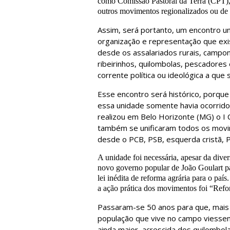
como Comissão Pastoral da Terra (CPT), 
outros movimentos regionalizados ou de n
Assim, será portanto, um encontro un
organização e representação que exis
desde os assalariados rurais, campon
ribeirinhos, quilombolas, pescadores
corrente política ou ideológica a que 
Esse encontro será histórico, porqu
essa unidade somente havia ocorrid
realizou em Belo Horizonte (MG) o I
também se unificaram todos os movim
desde o PCB, PSB, esquerda cristã, P
A unidade foi necessária, apesar da diversi
novo governo popular de João Goulart pa
lei inédita de reforma agrária para o país
a ação prática dos movimentos foi “Refor
Passaram-se 50 anos para que, mais
população que vive no campo viesse
ainda maior, acrescida dos quilombo