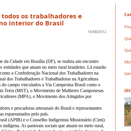
 todos os trabalhadores e
Cat
o interior do Brasil
Pov
16/08/2012
Que
Qui
ue da Cidade em Brasília (DF), se realiza um encontro
Mov
e entidades que atuam no meio rural brasileiro. Lá estarão
l como a Confederação Nacional dos Trabalhadores na
Ger
nal dos Trabalhadores e Trabalhadoras na Agricultura
is do campo vinculados a Via Campesina Brasil como o
Últ
em Terra (MST), o Movimento de Mulheres Camponesas
cultores (MPA), o Movimento dos Atingidos por
res e pescadoras artesanais do Brasil e representantes
as esparramados pelo país.
asil (APIB) e o Conselho Indigenista Missionário (Cimi)
indígena. As pastorais sociais que atuam no meio rural,