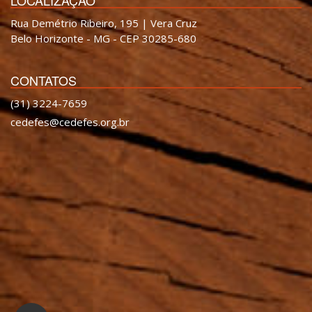
LOCALIZAÇÃO
Rua Demétrio Ribeiro, 195 | Vera Cruz
Belo Horizonte - MG - CEP 30285-680
CONTATOS
(31) 3224-7659
cedefes@cedefes.org.br