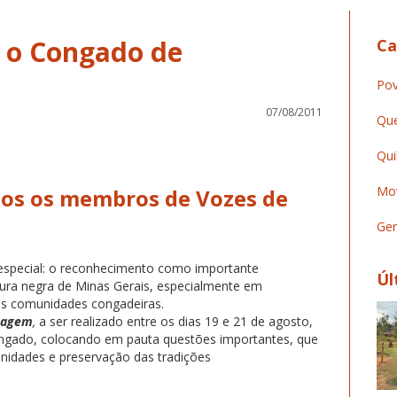
e o Congado de
Ca
Pov
07/08/2011
Que
Qui
Mov
s os membros de Vozes de
Ger
special: o reconhecimento como importante
Úl
ltura negra de Minas Gerais, especialmente em
as comunidades congadeiras.
ntagem
,
a ser realizado entre os dias 19 e 21 de agosto,
ongado, colocando em pauta questões importantes, que
nidades e preservação das tradições