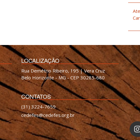
Ate
Car
LOCALIZAÇÃO
Rua Demétrio Ribeiro, 195 | Vera Cruz
Belo Horizonte - MG - CEP 30285-680
CONTATOS
(31) 3224-7659
cedefes@cedefes.org.br