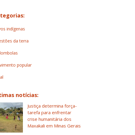
tegorias:
os indígenas
stões da terra
lombolas
imento popular
al
timas notícias:
Justiça determina força-
tarefa para enfrentar
crise humanitária dos
Maxakali em Minas Gerais