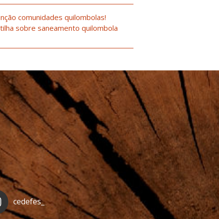
nção comunidades quilombolas!
tilha sobre saneamento quilombola
cedefes_